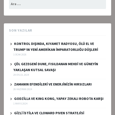
Arama:
SON YAZILAR
KONTROL DIŞINDA, KIYAMET RADYOSU, ÖLÜ EL VE
TRUMP’IN YENİ AMERİKAN İMPARATORLUĞU DÜŞLERİ
1 OCAK 2026
ÇÖL GEZEGENİ DUNE, FISILDANAN MEHDİ VE GÜNEYİN
YAKLAŞAN KUTSAL SAVAŞI
29 EYLÜL 2024
ZAMANIN EFENDİLERİ VE ENERJİNİZİN HIRSIZLARI
26 HAZIRAN 2024
GODZİLLA VE KING KONG, YAPAY ZEKALI ROBOTA KARŞI
1 MAYIS 2024
GİZLİ İSTİLA VE CLOWARD PIVEN STRATEJİSİ