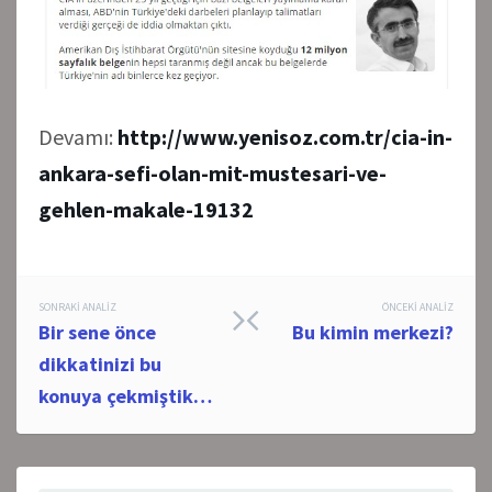
Devamı:
http://www.yenisoz.com.tr/cia-in-
ankara-sefi-olan-mit-mustesari-ve-
gehlen-makale-19132
Post
SONRAKI ANALIZ
ÖNCEKI ANALIZ
Bir sene önce
Bu kimin merkezi?
navigation
dikkatinizi bu
konuya çekmiştik…