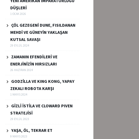
YENİ AMERİKAN İMPARATORLUĞU
DÜŞLERİ
1 OCAK 2026
ÇÖL GEZEGENİ DUNE, FISILDANAN
MEHDİ VE GÜNEYİN YAKLAŞAN
KUTSAL SAVAŞI
29 EYLÜL 2024
ZAMANIN EFENDİLERİ VE
ENERJİNİZİN HIRSIZLARI
26 HAZIRAN 2024
GODZİLLA VE KING KONG, YAPAY
ZEKALI ROBOTA KARŞI
1 MAYIS 2024
GİZLİ İSTİLA VE CLOWARD PIVEN
STRATEJİSİ
29 EYLÜL 2023
YAŞA, ÖL, TEKRAR ET
9 MAYIS 2023