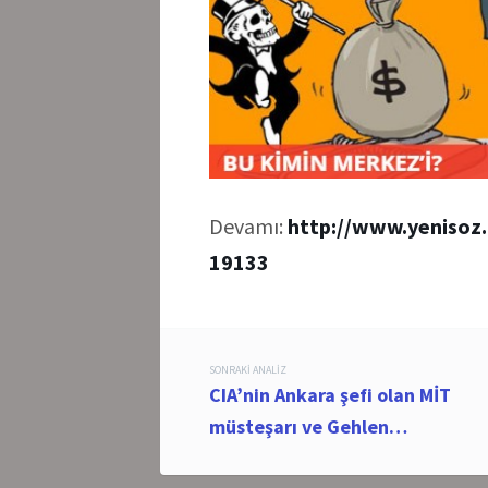
Devamı:
http://www.yenisoz.
19133
Post
SONRAKI ANALIZ
CIA’nin Ankara şefi olan MİT
navigation
müsteşarı ve Gehlen…