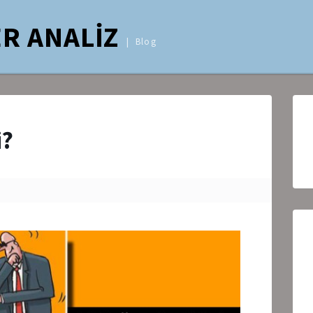
R ANALİZ
Blog
i?