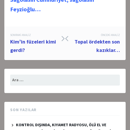
Feyzioğlu…
Post
SONRAKI ANALIZ
ÖNCEKI ANALIZ
Kim’in füzeleri kimi
Topal ördekten son
navigation
gerdi?
kazıklar…
Arama:
SON YAZILAR
KONTROL DIŞINDA, KIYAMET RADYOSU, ÖLÜ EL VE