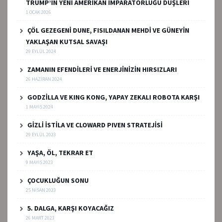
TRUMP’IN YENİ AMERİKAN İMPARATORLUĞU DÜŞLERİ
1 OCAK 2026
ÇÖL GEZEGENİ DUNE, FISILDANAN MEHDİ VE GÜNEYİN
YAKLAŞAN KUTSAL SAVAŞI
29 EYLÜL 2024
ZAMANIN EFENDİLERİ VE ENERJİNİZİN HIRSIZLARI
26 HAZIRAN 2024
GODZİLLA VE KING KONG, YAPAY ZEKALI ROBOTA KARŞI
1 MAYIS 2024
GİZLİ İSTİLA VE CLOWARD PIVEN STRATEJİSİ
29 EYLÜL 2023
YAŞA, ÖL, TEKRAR ET
9 MAYIS 2023
ÇOCUKLUĞUN SONU
25 NISAN 2023
5. DALGA, KARŞI KOYACAĞIZ
26 MART 2023