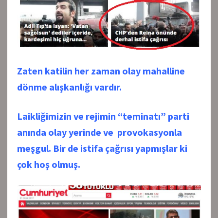
Zaten katilin her zaman olay mahalline
dönme alışkanlığı vardır.
Laikliğimizin ve rejimin “teminatı” parti
anında olay yerinde ve provokasyonla
meşgul. Bir de istifa çağrısı yapmışlar ki
çok hoş olmuş.