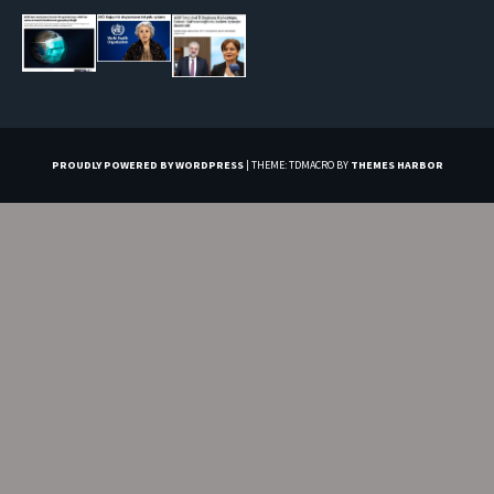
PROUDLY POWERED BY WORDPRESS
|
THEME: TDMACRO BY
THEMES HARBOR