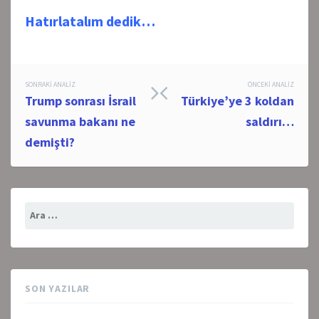
Hatırlatalım dedik…
Post
SONRAKI ANALIZ
ÖNCEKI ANALIZ
Trump sonrası İsrail
Türkiye’ye 3 koldan
navigation
savunma bakanı ne
saldırı…
demişti?
Arama:
SON YAZILAR