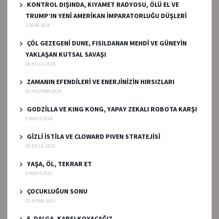
KONTROL DIŞINDA, KIYAMET RADYOSU, ÖLÜ EL VE
TRUMP’IN YENİ AMERİKAN İMPARATORLUĞU DÜŞLERİ
1 OCAK 2026
ÇÖL GEZEGENİ DUNE, FISILDANAN MEHDİ VE GÜNEYİN
YAKLAŞAN KUTSAL SAVAŞI
29 EYLÜL 2024
ZAMANIN EFENDİLERİ VE ENERJİNİZİN HIRSIZLARI
26 HAZIRAN 2024
GODZİLLA VE KING KONG, YAPAY ZEKALI ROBOTA KARŞI
1 MAYIS 2024
GİZLİ İSTİLA VE CLOWARD PIVEN STRATEJİSİ
29 EYLÜL 2023
YAŞA, ÖL, TEKRAR ET
9 MAYIS 2023
ÇOCUKLUĞUN SONU
25 NISAN 2023
5. DALGA, KARŞI KOYACAĞIZ