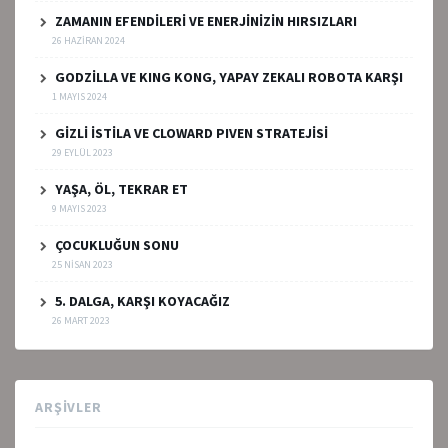
ZAMANIN EFENDİLERİ VE ENERJİNİZİN HIRSIZLARI
26 HAZIRAN 2024
GODZİLLA VE KING KONG, YAPAY ZEKALI ROBOTA KARŞI
1 MAYIS 2024
GİZLİ İSTİLA VE CLOWARD PIVEN STRATEJİSİ
29 EYLÜL 2023
YAŞA, ÖL, TEKRAR ET
9 MAYIS 2023
ÇOCUKLUĞUN SONU
25 NISAN 2023
5. DALGA, KARŞI KOYACAĞIZ
26 MART 2023
ARŞIVLER