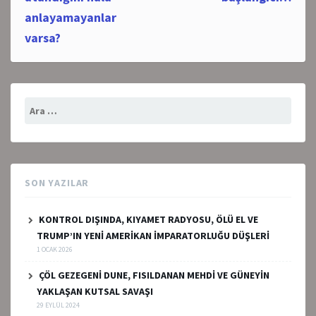
anlayamayanlar
varsa?
Arama:
SON YAZILAR
KONTROL DIŞINDA, KIYAMET RADYOSU, ÖLÜ EL VE
TRUMP’IN YENİ AMERİKAN İMPARATORLUĞU DÜŞLERİ
1 OCAK 2026
ÇÖL GEZEGENİ DUNE, FISILDANAN MEHDİ VE GÜNEYİN
YAKLAŞAN KUTSAL SAVAŞI
29 EYLÜL 2024