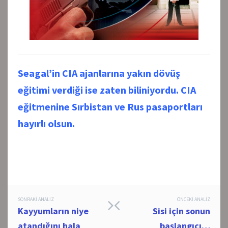
Seagal’in CIA ajanlarına yakın dövüş
eğitimi verdiği ise zaten biliniyordu. CIA
eğitmenine Sırbistan ve Rus pasaportları
hayırlı olsun.
Post
SONRAKI ANALIZ
ÖNCEKI ANALIZ
Kayyumların niye
Sisi için sonun
navigation
atandığını hala
başlangıcı…