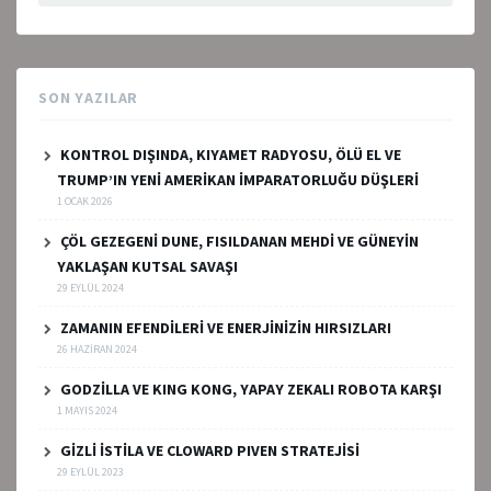
SON YAZILAR
KONTROL DIŞINDA, KIYAMET RADYOSU, ÖLÜ EL VE
TRUMP’IN YENİ AMERİKAN İMPARATORLUĞU DÜŞLERİ
1 OCAK 2026
ÇÖL GEZEGENİ DUNE, FISILDANAN MEHDİ VE GÜNEYİN
YAKLAŞAN KUTSAL SAVAŞI
29 EYLÜL 2024
ZAMANIN EFENDİLERİ VE ENERJİNİZİN HIRSIZLARI
26 HAZIRAN 2024
GODZİLLA VE KING KONG, YAPAY ZEKALI ROBOTA KARŞI
1 MAYIS 2024
GİZLİ İSTİLA VE CLOWARD PIVEN STRATEJİSİ
29 EYLÜL 2023