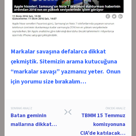
Markalar savaşına defalarca dikkat
çekmiştik. Sitemizin arama kutucuğuna
“markalar savaşı” yazmanız yeter.
Onun
için yorumu size bırakalım…
Post
SONRAKI ANALIZ
ÖNCEKI ANALIZ
Batan geminin
TBMM 15 Temmuz
navigation
mallarına dikkat…
komisyonuna
CIA’de katılacak…