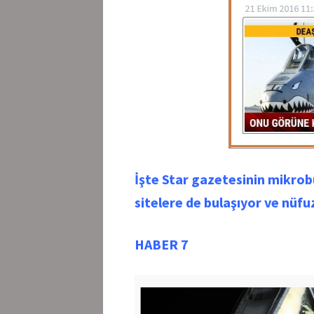
İşte Star gazetesinin mikrobu
sitelere de bulaşıyor ve nüfu
HABER 7