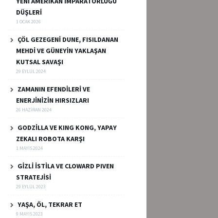
YENİ AMERİKAN İMPARATORLUĞU
DÜŞLERİ
1 OCAK 2026
ÇÖL GEZEGENİ DUNE, FISILDANAN
MEHDİ VE GÜNEYİN YAKLAŞAN
KUTSAL SAVAŞI
29 EYLÜL 2024
ZAMANIN EFENDİLERİ VE
ENERJİNİZİN HIRSIZLARI
26 HAZIRAN 2024
GODZİLLA VE KING KONG, YAPAY
ZEKALI ROBOTA KARŞI
1 MAYIS 2024
GİZLİ İSTİLA VE CLOWARD PIVEN
STRATEJİSİ
29 EYLÜL 2023
YAŞA, ÖL, TEKRAR ET
9 MAYIS 2023