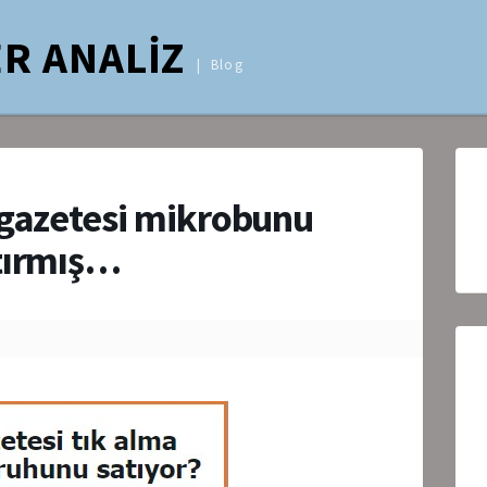
R ANALİZ
Blog
 gazetesi mikrobunu
tırmış…