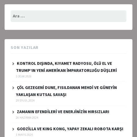
Arama:
SON YAZILAR
KONTROL DIŞINDA, KIYAMET RADYOSU, ÖLÜ EL VE
TRUMP’IN YENİ AMERİKAN İMPARATORLUĞU DÜŞLERİ
1 OCAK 2026
ÇÖL GEZEGENİ DUNE, FISILDANAN MEHDİ VE GÜNEYİN
YAKLAŞAN KUTSAL SAVAŞI
29 EYLÜL 2024
ZAMANIN EFENDİLERİ VE ENERJİNİZİN HIRSIZLARI
26 HAZIRAN 2024
GODZİLLA VE KING KONG, YAPAY ZEKALI ROBOTA KARŞI
1 MAYIS 2024