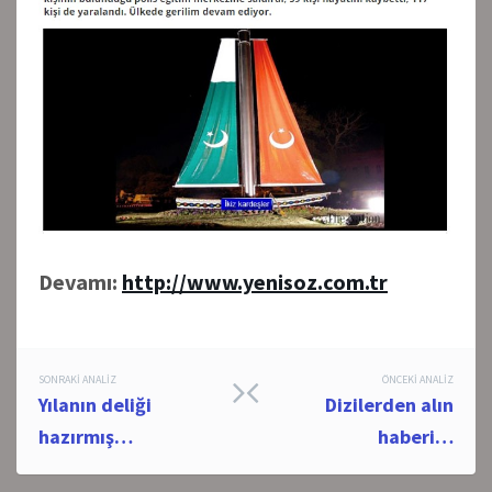
Devamı:
http://www.yenisoz.com.tr
Post
SONRAKI ANALIZ
ÖNCEKI ANALIZ
Yılanın deliği
Dizilerden alın
navigation
hazırmış…
haberi…