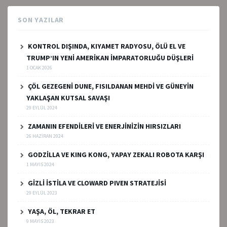
SON YAZILAR
KONTROL DIŞINDA, KIYAMET RADYOSU, ÖLÜ EL VE
TRUMP’IN YENİ AMERİKAN İMPARATORLUĞU DÜŞLERİ
1 OCAK 2026
ÇÖL GEZEGENİ DUNE, FISILDANAN MEHDİ VE GÜNEYİN
YAKLAŞAN KUTSAL SAVAŞI
29 EYLÜL 2024
ZAMANIN EFENDİLERİ VE ENERJİNİZİN HIRSIZLARI
26 HAZIRAN 2024
GODZİLLA VE KING KONG, YAPAY ZEKALI ROBOTA KARŞI
1 MAYIS 2024
GİZLİ İSTİLA VE CLOWARD PIVEN STRATEJİSİ
29 EYLÜL 2023
YAŞA, ÖL, TEKRAR ET
9 MAYIS 2023