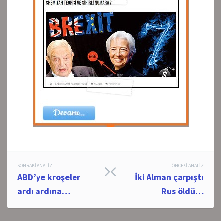
Post
SONRAKI ANALIZ
ÖNCEKI ANALIZ
ABD’ye kroşeler
İki Alman çarpıştı
navigation
ardı ardına…
Rus öldü…