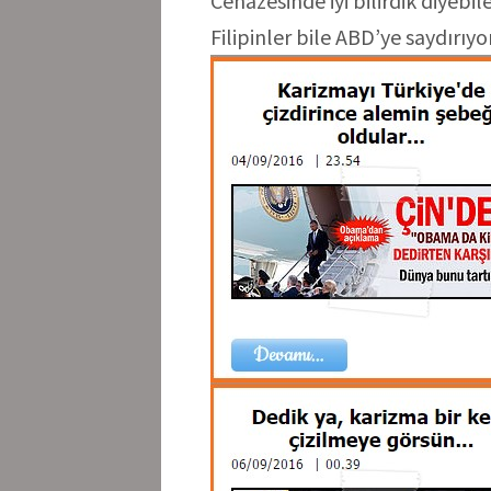
Cenazesinde iyi bilirdik diyebi
Filipinler bile ABD’ye saydırıy