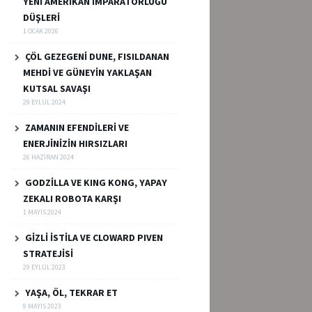
YENİ AMERİKAN İMPARATORLUĞU
DÜŞLERİ
1 OCAK 2026
ÇÖL GEZEGENİ DUNE, FISILDANAN
MEHDİ VE GÜNEYİN YAKLAŞAN
KUTSAL SAVAŞI
29 EYLÜL 2024
ZAMANIN EFENDİLERİ VE
ENERJİNİZİN HIRSIZLARI
26 HAZIRAN 2024
GODZİLLA VE KING KONG, YAPAY
ZEKALI ROBOTA KARŞI
1 MAYIS 2024
GİZLİ İSTİLA VE CLOWARD PIVEN
STRATEJİSİ
29 EYLÜL 2023
YAŞA, ÖL, TEKRAR ET
9 MAYIS 2023