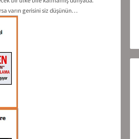
lecek bir ülke bile kalmamış dünyada.
orsa varın gerisini siz düşünün…