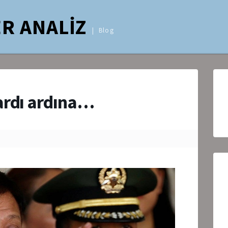
R ANALİZ
Blog
ardı ardına…