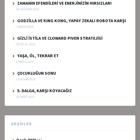
ZAMANIN EFENDİLERİ VE ENERJİNİZİN HIRSIZLARI
26 HAZIRAN 2024
GODZİLLA VE KING KONG, YAPAY ZEKALI ROBOTA KARŞI
1 MAYIS 2024
GİZLİ İSTİLA VE CLOWARD PIVEN STRATEJİSİ
29 EYLÜL 2023
YAŞA, ÖL, TEKRAR ET
9 MAYIS 2023
ÇOCUKLUĞUN SONU
25 NISAN 2023
5. DALGA, KARŞI KOYACAĞIZ
26 MART 2023
ARŞIVLER