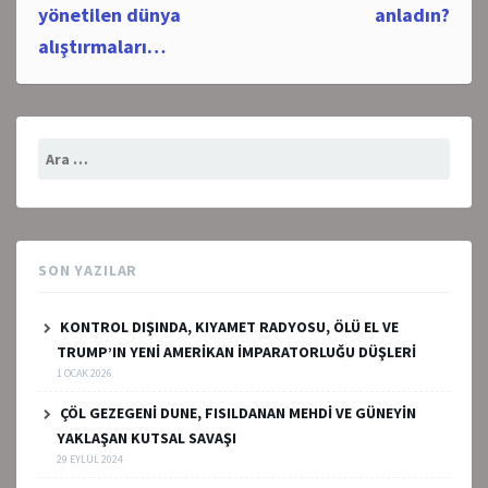
navigation
yönetilen dünya
anladın?
alıştırmaları…
Arama:
SON YAZILAR
KONTROL DIŞINDA, KIYAMET RADYOSU, ÖLÜ EL VE
TRUMP’IN YENİ AMERİKAN İMPARATORLUĞU DÜŞLERİ
1 OCAK 2026
ÇÖL GEZEGENİ DUNE, FISILDANAN MEHDİ VE GÜNEYİN
YAKLAŞAN KUTSAL SAVAŞI
29 EYLÜL 2024