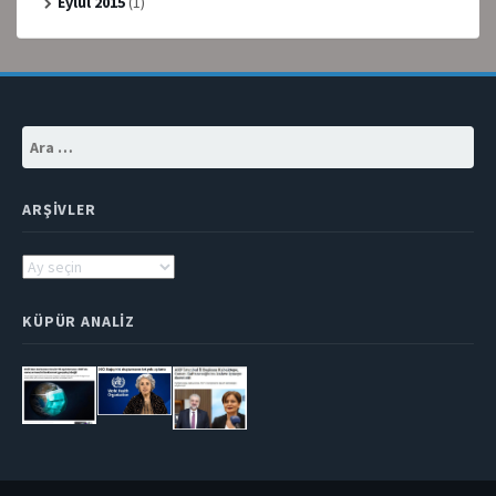
Eylül 2015
(1)
Arama:
ARŞIVLER
Arşivler
KÜPÜR ANALIZ