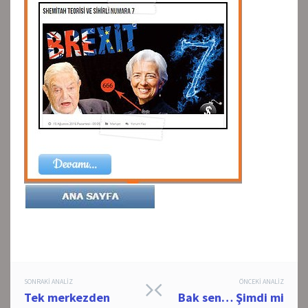
Post
SONRAKI ANALIZ
ÖNCEKI ANALIZ
Tek merkezden
Bak sen… Şimdi mi