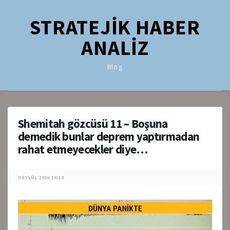
STRATEJİK HABER
ANALİZ
Blog
Shemitah gözcüsü 11 – Boşuna
demedik bunlar deprem yaptırmadan
rahat etmeyecekler diye…
9 EYLÜL 2016 10:10