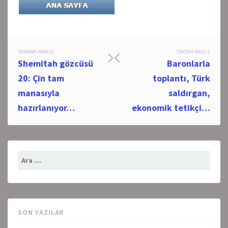
Post
SONRAKI ANALIZ
ÖNCEKI ANALIZ
Shemitah gözcüsü
Baronlarla
navigation
20: Çin tam
toplantı, Türk
manasıyla
saldırgan,
hazırlanıyor…
ekonomik tetikçi…
Arama:
SON YAZILAR