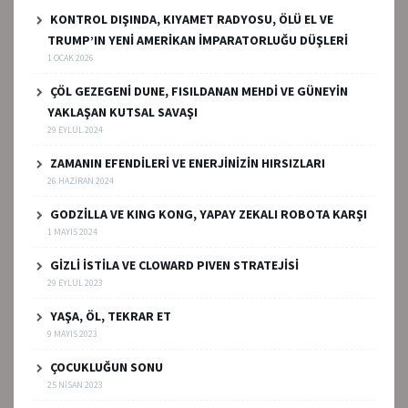
KONTROL DIŞINDA, KIYAMET RADYOSU, ÖLÜ EL VE
TRUMP’IN YENİ AMERİKAN İMPARATORLUĞU DÜŞLERİ
1 OCAK 2026
ÇÖL GEZEGENİ DUNE, FISILDANAN MEHDİ VE GÜNEYİN
YAKLAŞAN KUTSAL SAVAŞI
29 EYLÜL 2024
ZAMANIN EFENDİLERİ VE ENERJİNİZİN HIRSIZLARI
26 HAZIRAN 2024
GODZİLLA VE KING KONG, YAPAY ZEKALI ROBOTA KARŞI
1 MAYIS 2024
GİZLİ İSTİLA VE CLOWARD PIVEN STRATEJİSİ
29 EYLÜL 2023
YAŞA, ÖL, TEKRAR ET
9 MAYIS 2023
ÇOCUKLUĞUN SONU
25 NISAN 2023