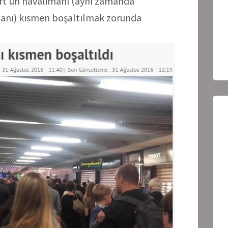
rt’un havalimanı (aynı zamanda
anı) kısmen boşaltılmak zorunda