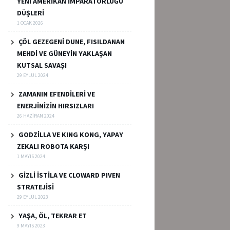
YENİ AMERİKAN İMPARATORLUĞU
DÜŞLERİ
1 OCAK 2026
ÇÖL GEZEGENİ DUNE, FISILDANAN
MEHDİ VE GÜNEYİN YAKLAŞAN
KUTSAL SAVAŞI
29 EYLÜL 2024
ZAMANIN EFENDİLERİ VE
ENERJİNİZİN HIRSIZLARI
26 HAZIRAN 2024
GODZİLLA VE KING KONG, YAPAY
ZEKALI ROBOTA KARŞI
1 MAYIS 2024
GİZLİ İSTİLA VE CLOWARD PIVEN
STRATEJİSİ
29 EYLÜL 2023
YAŞA, ÖL, TEKRAR ET
9 MAYIS 2023