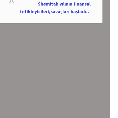
Shemitah yılının finansal
tetikleyicileri/savaşları başladı…