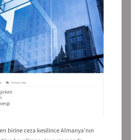
en birine ceza kesilince Almanya’nın