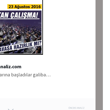
analiz.com
larına başladılar galiba…
ÖNCEKI ANALIZ