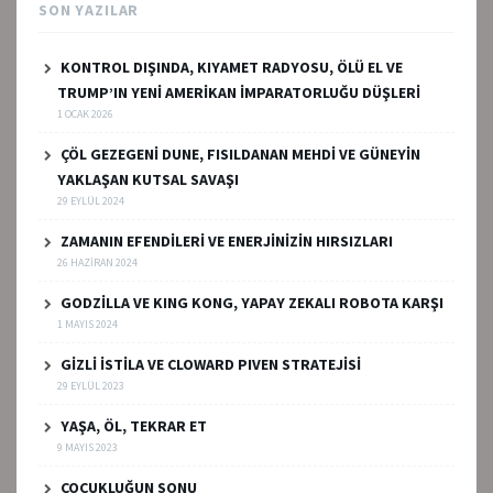
SON YAZILAR
KONTROL DIŞINDA, KIYAMET RADYOSU, ÖLÜ EL VE
TRUMP’IN YENİ AMERİKAN İMPARATORLUĞU DÜŞLERİ
1 OCAK 2026
ÇÖL GEZEGENİ DUNE, FISILDANAN MEHDİ VE GÜNEYİN
YAKLAŞAN KUTSAL SAVAŞI
29 EYLÜL 2024
ZAMANIN EFENDİLERİ VE ENERJİNİZİN HIRSIZLARI
26 HAZIRAN 2024
GODZİLLA VE KING KONG, YAPAY ZEKALI ROBOTA KARŞI
1 MAYIS 2024
GİZLİ İSTİLA VE CLOWARD PIVEN STRATEJİSİ
29 EYLÜL 2023
YAŞA, ÖL, TEKRAR ET
9 MAYIS 2023
ÇOCUKLUĞUN SONU