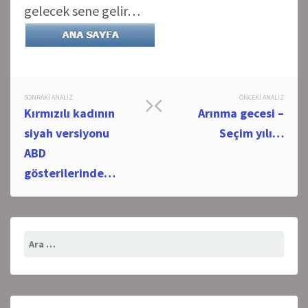
gelecek sene gelir…
Post
SONRAKI ANALIZ
ÖNCEKI ANALIZ
Kırmızılı kadının
Arınma gecesi –
navigation
siyah versiyonu
Seçim yılı…
ABD
gösterilerinde…
Arama: