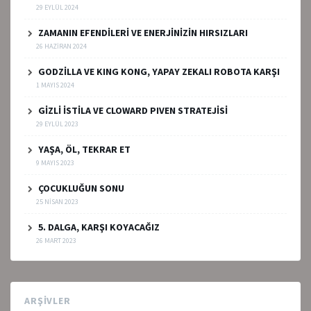
29 EYLÜL 2024
ZAMANIN EFENDİLERİ VE ENERJİNİZİN HIRSIZLARI
26 HAZIRAN 2024
GODZİLLA VE KING KONG, YAPAY ZEKALI ROBOTA KARŞI
1 MAYIS 2024
GİZLİ İSTİLA VE CLOWARD PIVEN STRATEJİSİ
29 EYLÜL 2023
YAŞA, ÖL, TEKRAR ET
9 MAYIS 2023
ÇOCUKLUĞUN SONU
25 NISAN 2023
5. DALGA, KARŞI KOYACAĞIZ
26 MART 2023
ARŞIVLER