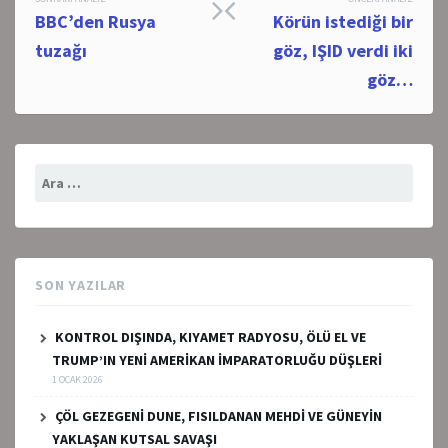
Post
BBC’den Rusya
Körün istediği bir
navigation
tuzağı
göz, IŞID verdi iki
göz…
Arama:
SON YAZILAR
KONTROL DIŞINDA, KIYAMET RADYOSU, ÖLÜ EL VE
TRUMP’IN YENİ AMERİKAN İMPARATORLUĞU DÜŞLERİ
1 OCAK 2026
ÇÖL GEZEGENİ DUNE, FISILDANAN MEHDİ VE GÜNEYİN
YAKLAŞAN KUTSAL SAVAŞI