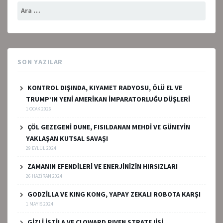
Arama:
SON YAZILAR
KONTROL DIŞINDA, KIYAMET RADYOSU, ÖLÜ EL VE
TRUMP’IN YENİ AMERİKAN İMPARATORLUĞU DÜŞLERİ
1 OCAK 2026
ÇÖL GEZEGENİ DUNE, FISILDANAN MEHDİ VE GÜNEYİN
YAKLAŞAN KUTSAL SAVAŞI
29 EYLÜL 2024
ZAMANIN EFENDİLERİ VE ENERJİNİZİN HIRSIZLARI
26 HAZIRAN 2024
GODZİLLA VE KING KONG, YAPAY ZEKALI ROBOTA KARŞI
1 MAYIS 2024
GİZLİ İSTİLA VE CLOWARD PIVEN STRATEJİSİ