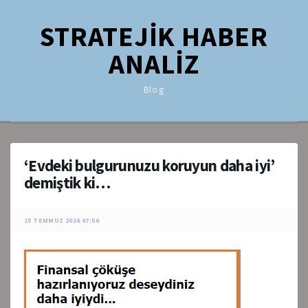
STRATEJİK HABER
ANALİZ
Blog
‘Evdeki bulgurunuzu koruyun daha iyi’
demiştik ki…
15 TEMMUZ 2016 07:56