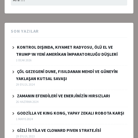
SON YAZILAR
KONTROL DIŞINDA, KIYAMET RADYOSU, ÖLÜ EL VE
TRUMP’IN YENİ AMERİKAN İMPARATORLUĞU DÜŞLERİ
1 OCAK 2026
ÇÖL GEZEGENİ DUNE, FISILDANAN MEHDİ VE GÜNEYİN
YAKLAŞAN KUTSAL SAVAŞI
29 EYLÜL 2024
ZAMANIN EFENDİLERİ VE ENERJİNİZİN HIRSIZLARI
26 HAZIRAN 2024
GODZİLLA VE KING KONG, YAPAY ZEKALI ROBOTA KARŞI
1 MAYIS 2024
GİZLİ İSTİLA VE CLOWARD PIVEN STRATEJİSİ
29 EYLÜL 2023