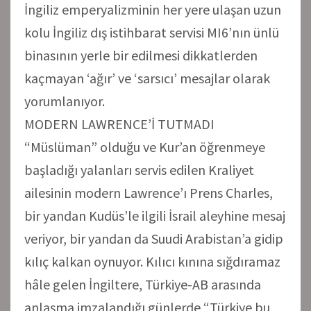
İngiliz emperyalizminin her yere ulaşan uzun
kolu İngiliz dış istihbarat servisi MI6’nın ünlü
binasının yerle bir edilmesi dikkatlerden
kaçmayan ‘ağır’ ve ‘sarsıcı’ mesajlar olarak
yorumlanıyor.
MODERN LAWRENCE’İ TUTMADI
“Müslüman” olduğu ve Kur’an öğrenmeye
başladığı yalanları servis edilen Kraliyet
ailesinin modern Lawrence’ı Prens Charles,
bir yandan Kudüs’le ilgili İsrail aleyhine mesaj
veriyor, bir yandan da Suudi Arabistan’a gidip
kılıç kalkan oynuyor. Kılıcı kınına sığdıramaz
hâle gelen İngiltere, Türkiye-AB arasında
anlaşma imzalandığı günlerde “Türkiye bu