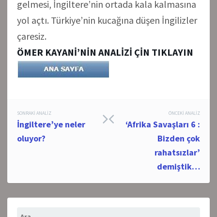
gelmesi, İngiltere’nin ortada kala kalmasına
yol açtı. Türkiye’nin kucağına düşen İngilizler
çaresiz.
ÖMER KAYANİ’NİN ANALİZİ ÇİN TIKLAYIN
Post
SONRAKI ANALIZ
ÖNCEKI ANALIZ
İngiltere’ye neler
‘Afrika Savaşları 6 :
navigation
oluyor?
Bizden çok
rahatsızlar’
demiştik…
Arama: