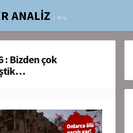
R ANALİZ
Blog
6 : Bizden çok
iştik…