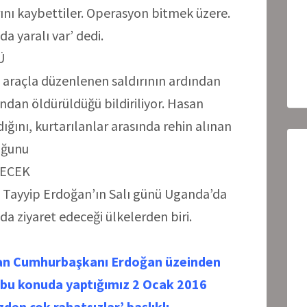
rını kaybettiler. Operasyon bitmek üzere.
da yaralı var’ dedi.
Ü
 araçla düzenlenen saldırının ardından
ından öldürüldüğü bildiriliyor. Hasan
dığını, kurtarılanlar arasında rehin alınan
uğunu
DECEK
Tayyip Erdoğan’ın Salı günü Uganda’da
a ziyaret edeceği ülkelerden biri.
ayan Cumhurbaşkanı Erdoğan üzeinden
e bu konuda yaptığımız 2 Ocak 2016
izden çok rahatsızlar’ başlıklı