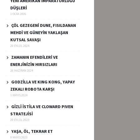
YENİ AMERİKAN İMPARATORLUĞU
DÜŞLERİ
1 OCAK 2026
ÇÖL GEZEGENİ DUNE, FISILDANAN
MEHDİ VE GÜNEYİN YAKLAŞAN
KUTSAL SAVAŞI
29 EYLÜL 2024
ZAMANIN EFENDİLERİ VE
ENERJİNİZİN HIRSIZLARI
26 HAZIRAN 2024
GODZİLLA VE KING KONG, YAPAY
ZEKALI ROBOTA KARŞI
1 MAYIS 2024
GİZLİ İSTİLA VE CLOWARD PIVEN
STRATEJİSİ
29 EYLÜL 2023
YAŞA, ÖL, TEKRAR ET
9 MAYIS 2023