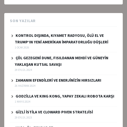
SON YAZILAR
KONTROL DIŞINDA, KIYAMET RADYOSU, ÖLÜ EL VE
TRUMP’IN YENİ AMERİKAN İMPARATORLUĞU DÜŞLERİ
1 OCAK 2026
ÇÖL GEZEGENİ DUNE, FISILDANAN MEHDİ VE GÜNEYİN
YAKLAŞAN KUTSAL SAVAŞI
29 EYLÜL 2024
ZAMANIN EFENDİLERİ VE ENERJİNİZİN HIRSIZLARI
26 HAZIRAN 2024
GODZİLLA VE KING KONG, YAPAY ZEKALI ROBOTA KARŞI
1 MAYIS 2024
GİZLİ İSTİLA VE CLOWARD PIVEN STRATEJİSİ
29 EYLÜL 2023