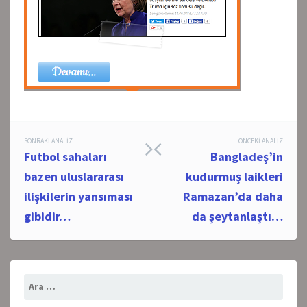
Post
SONRAKI ANALIZ
ÖNCEKI ANALIZ
Futbol sahaları
Bangladeş’in
navigation
bazen uluslararası
kudurmuş laikleri
ilişkilerin yansıması
Ramazan’da daha
gibidir…
da şeytanlaştı…
Arama: