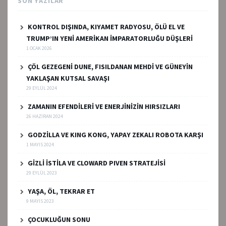
SON YAZILAR
KONTROL DIŞINDA, KIYAMET RADYOSU, ÖLÜ EL VE
TRUMP’IN YENİ AMERİKAN İMPARATORLUĞU DÜŞLERİ
1 OCAK 2026
ÇÖL GEZEGENİ DUNE, FISILDANAN MEHDİ VE GÜNEYİN
YAKLAŞAN KUTSAL SAVAŞI
29 EYLÜL 2024
ZAMANIN EFENDİLERİ VE ENERJİNİZİN HIRSIZLARI
26 HAZIRAN 2024
GODZİLLA VE KING KONG, YAPAY ZEKALI ROBOTA KARŞI
1 MAYIS 2024
GİZLİ İSTİLA VE CLOWARD PIVEN STRATEJİSİ
29 EYLÜL 2023
YAŞA, ÖL, TEKRAR ET
9 MAYIS 2023
ÇOCUKLUĞUN SONU