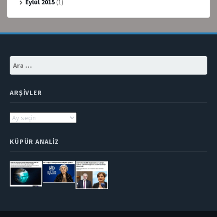
Eylül 2015
(1)
Arama:
ARŞIVLER
Arşivler
KÜPÜR ANALIZ