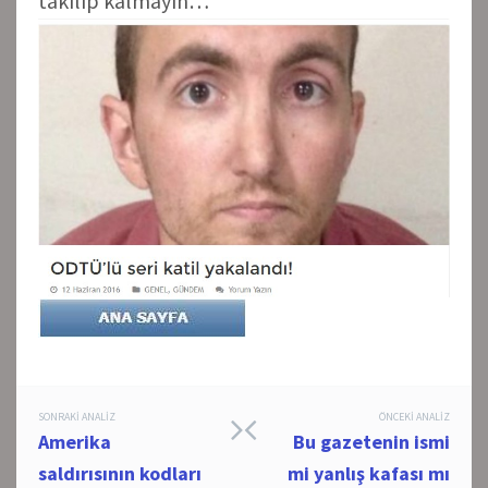
takılıp kalmayın…
Post
SONRAKI ANALIZ
ÖNCEKI ANALIZ
Amerika
Bu gazetenin ismi
navigation
saldırısının kodları
mi yanlış kafası mı