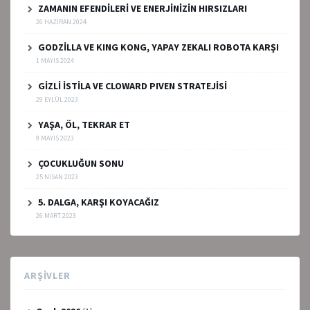
ZAMANIN EFENDİLERİ VE ENERJİNİZİN HIRSIZLARI
26 HAZIRAN 2024
GODZİLLA VE KING KONG, YAPAY ZEKALI ROBOTA KARŞI
1 MAYIS 2024
GİZLİ İSTİLA VE CLOWARD PIVEN STRATEJİSİ
29 EYLÜL 2023
YAŞA, ÖL, TEKRAR ET
9 MAYIS 2023
ÇOCUKLUĞUN SONU
25 NISAN 2023
5. DALGA, KARŞI KOYACAĞIZ
26 MART 2023
ARŞIVLER