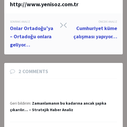
http://www.yenisoz.com.tr
Post
SONRAKI ANALIZ
ÖNCEKI ANALIZ
Onlar Ortadoğu’ya
Cumhuriyet küme
navigation
– Ortadoğu onlara
çalışması yapıyor…
geliyor…
2 COMMENTS
Geri bildirim:
Zamanlamanın bu kadarına ancak şapka
çıkarılır… – Stratejik Haber Analiz