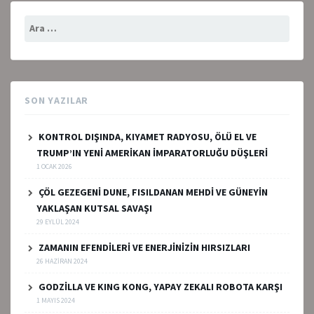
Arama:
SON YAZILAR
KONTROL DIŞINDA, KIYAMET RADYOSU, ÖLÜ EL VE
TRUMP’IN YENİ AMERİKAN İMPARATORLUĞU DÜŞLERİ
1 OCAK 2026
ÇÖL GEZEGENİ DUNE, FISILDANAN MEHDİ VE GÜNEYİN
YAKLAŞAN KUTSAL SAVAŞI
29 EYLÜL 2024
ZAMANIN EFENDİLERİ VE ENERJİNİZİN HIRSIZLARI
26 HAZIRAN 2024
GODZİLLA VE KING KONG, YAPAY ZEKALI ROBOTA KARŞI
1 MAYIS 2024