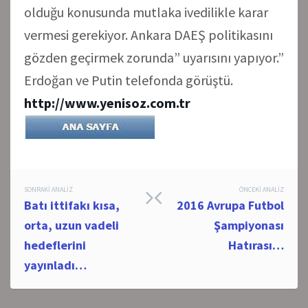
olduğu konusunda mutlaka ivedilikle karar
vermesi gerekiyor. Ankara DAEŞ politikasını
gözden geçirmek zorunda” uyarısını yapıyor.”
Erdoğan ve Putin telefonda görüştü.
http://www.yenisoz.com.tr
Post
SONRAKI ANALIZ
ÖNCEKI ANALIZ
Batı ittifakı kısa,
2016 Avrupa Futbol
navigation
orta, uzun vadeli
Şampiyonası
hedeflerini
Hatırası…
yayınladı…