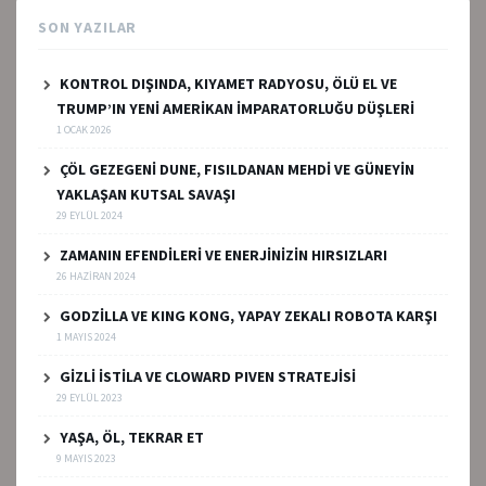
SON YAZILAR
KONTROL DIŞINDA, KIYAMET RADYOSU, ÖLÜ EL VE
TRUMP’IN YENİ AMERİKAN İMPARATORLUĞU DÜŞLERİ
1 OCAK 2026
ÇÖL GEZEGENİ DUNE, FISILDANAN MEHDİ VE GÜNEYİN
YAKLAŞAN KUTSAL SAVAŞI
29 EYLÜL 2024
ZAMANIN EFENDİLERİ VE ENERJİNİZİN HIRSIZLARI
26 HAZIRAN 2024
GODZİLLA VE KING KONG, YAPAY ZEKALI ROBOTA KARŞI
1 MAYIS 2024
GİZLİ İSTİLA VE CLOWARD PIVEN STRATEJİSİ
29 EYLÜL 2023
YAŞA, ÖL, TEKRAR ET
9 MAYIS 2023