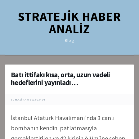
STRATEJİK HABER
ANALİZ
Blog
Batı ittifakı kısa, orta, uzun vadeli
hedeflerini yayınladı…
30 HAZIRAN 2016 10:24
İstanbul Atatürk Havalimanı’nda 3 canlı
bombanın kendini patlatmasıyla
gerçekleştirilen ve 42 kişinin ölümüne sebep