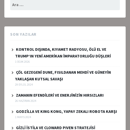
Arama:
SON YAZILAR
KONTROL DIŞINDA, KIYAMET RADYOSU, ÖLÜ EL VE
TRUMP’IN YENİ AMERİKAN İMPARATORLUĞU DÜŞLERİ
1 OCAK 2026
ÇÖL GEZEGENİ DUNE, FISILDANAN MEHDİ VE GÜNEYİN
YAKLAŞAN KUTSAL SAVAŞI
29 EYLÜL 2024
ZAMANIN EFENDİLERİ VE ENERJİNİZİN HIRSIZLARI
26 HAZIRAN 2024
GODZİLLA VE KING KONG, YAPAY ZEKALI ROBOTA KARŞI
1 MAYIS 2024
GİZLİ İSTİLA VE CLOWARD PIVEN STRATEJİSİ