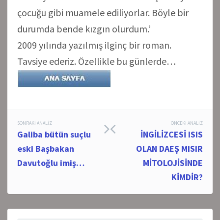
çocuğu gibi muamele ediliyorlar. Böyle bir
durumda bende kızgın olurdum.’
2009 yılında yazılmış ilginç bir roman.
Tavsiye ederiz. Özellikle bu günlerde…
Post
SONRAKI ANALIZ
ÖNCEKI ANALIZ
Galiba bütün suçlu
İNGİLİZCESİ ISIS
navigation
eski Başbakan
OLAN DAEŞ MISIR
Davutoğlu imiş…
MİTOLOJİSİNDE
KİMDİR?