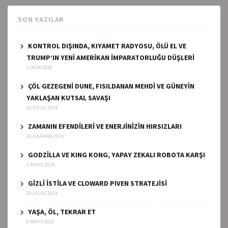
SON YAZILAR
KONTROL DIŞINDA, KIYAMET RADYOSU, ÖLÜ EL VE
TRUMP’IN YENİ AMERİKAN İMPARATORLUĞU DÜŞLERİ
1 OCAK 2026
ÇÖL GEZEGENİ DUNE, FISILDANAN MEHDİ VE GÜNEYİN
YAKLAŞAN KUTSAL SAVAŞI
29 EYLÜL 2024
ZAMANIN EFENDİLERİ VE ENERJİNİZİN HIRSIZLARI
26 HAZIRAN 2024
GODZİLLA VE KING KONG, YAPAY ZEKALI ROBOTA KARŞI
1 MAYIS 2024
GİZLİ İSTİLA VE CLOWARD PIVEN STRATEJİSİ
29 EYLÜL 2023
YAŞA, ÖL, TEKRAR ET
9 MAYIS 2023