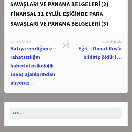
SAVAŞLARI VE PANAMA BELGELERİ (2)
FİNANSAL 11 EYLÜL EŞİĞİNDE PARA
SAVAŞLARI VE PANAMA BELGELERİ (3)
Post
SONRAKI ANALIZ
ÖNCEKI ANALIZ
Batıya verdiğimiz
Eğit – Donat Rus’a
navigation
rahatsızlığın
bildirip öldürt…
haberini psikolojik
savaş ajanlarından
alıyoruz…
Arama: