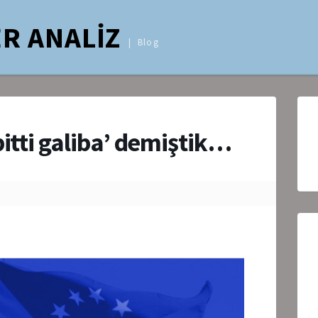
R ANALİZ
Blog
bitti galiba’ demiştik…