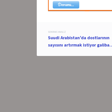
Post
SONRAKI ANALIZ
Suudi Arabistan’da dostlarının
navigation
sayısını artırmak istiyor galiba