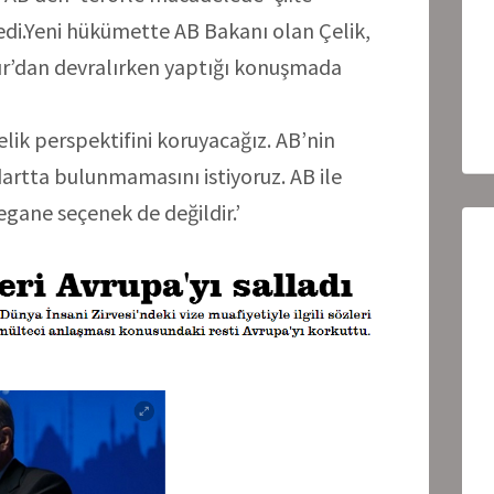
di.Yeni hükümette AB Bakanı olan Çelik,
ır’dan devralırken yaptığı konuşmada
ik perspektifini koruyacağız. AB’nin
artta bulunmamasını istiyoruz. AB ile
egane seçenek de değildir.’