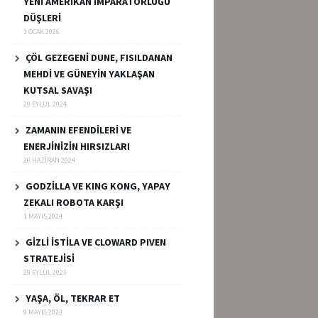
YENİ AMERİKAN İMPARATORLUĞU
DÜŞLERİ
1 OCAK 2026
ÇÖL GEZEGENİ DUNE, FISILDANAN
MEHDİ VE GÜNEYİN YAKLAŞAN
KUTSAL SAVAŞI
29 EYLÜL 2024
ZAMANIN EFENDİLERİ VE
ENERJİNİZİN HIRSIZLARI
26 HAZIRAN 2024
GODZİLLA VE KING KONG, YAPAY
ZEKALI ROBOTA KARŞI
1 MAYIS 2024
GİZLİ İSTİLA VE CLOWARD PIVEN
STRATEJİSİ
29 EYLÜL 2023
YAŞA, ÖL, TEKRAR ET
9 MAYIS 2023