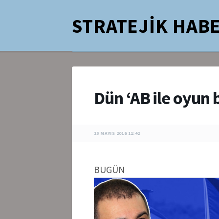
STRATEJİK HABE
Dün ‘AB ile oyun 
25 MAYIS 2016 11:42
BUGÜN