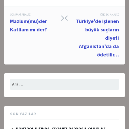
Post
SONRAKI ANALIZ
ÖNCEKI ANALIZ
Mazlum(mu)der
Türkiye’de işlenen
navigation
Katliam mı der?
büyük suçların
diyeti
Afganistan’da da
ödetilir…
Arama:
SON YAZILAR
KONTROL DIŞINDA, KIYAMET RADYOSU, ÖLÜ EL VE