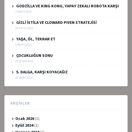
GODZİLLA VE KING KONG, YAPAY ZEKALI ROBOTA KARŞI
1 MAYIS 2024
GİZLİ İSTİLA VE CLOWARD PIVEN STRATEJİSİ
29 EYLÜL 2023
YAŞA, ÖL, TEKRAR ET
9 MAYIS 2023
ÇOCUKLUĞUN SONU
25 NISAN 2023
5. DALGA, KARŞI KOYACAĞIZ
26 MART 2023
ARŞIVLER
Ocak 2026
(1)
Eylül 2024
(1)