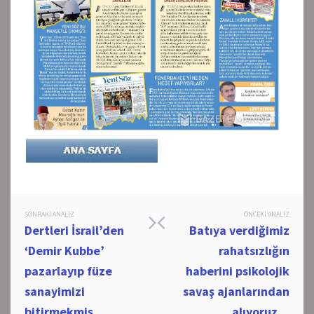
Post
SONRAKI ANALIZ
ÖNCEKI ANALIZ
Dertleri İsrail’den
Batıya verdiğimiz
navigation
‘Demir Kubbe’
rahatsızlığın
pazarlayıp füze
haberini psikolojik
sanayimizi
savaş ajanlarından
bitirmekmiş…
alıyoruz…