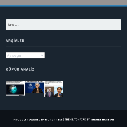
Arama:
ARŞIVLER
Arşivler
KÜPÜR ANALIZ
PROUDLY POWERED BY WORDPRESS
|
THEME: TDMACRO BY
THEMES HARBOR