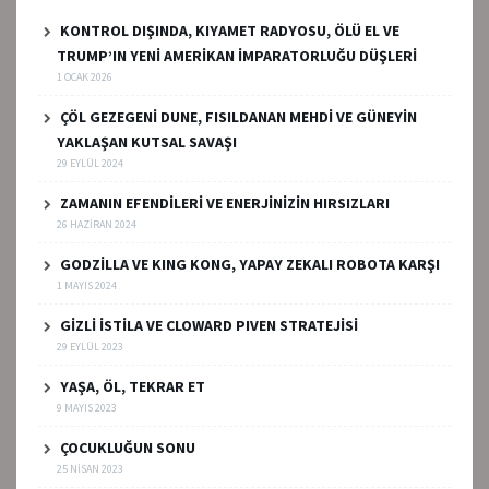
KONTROL DIŞINDA, KIYAMET RADYOSU, ÖLÜ EL VE
TRUMP’IN YENİ AMERİKAN İMPARATORLUĞU DÜŞLERİ
1 OCAK 2026
ÇÖL GEZEGENİ DUNE, FISILDANAN MEHDİ VE GÜNEYİN
YAKLAŞAN KUTSAL SAVAŞI
29 EYLÜL 2024
ZAMANIN EFENDİLERİ VE ENERJİNİZİN HIRSIZLARI
26 HAZIRAN 2024
GODZİLLA VE KING KONG, YAPAY ZEKALI ROBOTA KARŞI
1 MAYIS 2024
GİZLİ İSTİLA VE CLOWARD PIVEN STRATEJİSİ
29 EYLÜL 2023
YAŞA, ÖL, TEKRAR ET
9 MAYIS 2023
ÇOCUKLUĞUN SONU
25 NISAN 2023