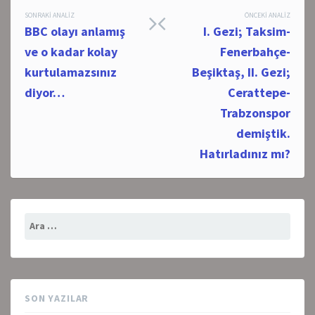
Post
SONRAKI ANALIZ
ÖNCEKI ANALIZ
BBC olayı anlamış
I. Gezi; Taksim-
navigation
ve o kadar kolay
Fenerbahçe-
kurtulamazsınız
Beşiktaş, II. Gezi;
diyor…
Cerattepe-
Trabzonspor
demiştik.
Hatırladınız mı?
Arama:
SON YAZILAR