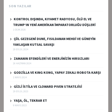
SON YAZILAR
KONTROL DIŞINDA, KIYAMET RADYOSU, ÖLÜ EL VE
TRUMP’IN YENİ AMERİKAN İMPARATORLUĞU DÜŞLERİ
1 OCAK 2026
ÇÖL GEZEGENİ DUNE, FISILDANAN MEHDİ VE GÜNEYİN
YAKLAŞAN KUTSAL SAVAŞI
29 EYLÜL 2024
ZAMANIN EFENDİLERİ VE ENERJİNİZİN HIRSIZLARI
26 HAZIRAN 2024
GODZİLLA VE KING KONG, YAPAY ZEKALI ROBOTA KARŞI
1 MAYIS 2024
GİZLİ İSTİLA VE CLOWARD PIVEN STRATEJİSİ
29 EYLÜL 2023
YAŞA, ÖL, TEKRAR ET
9 MAYIS 2023