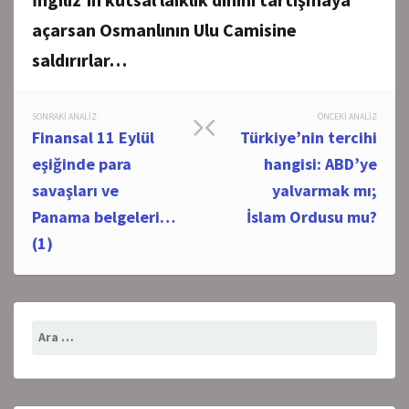
açarsan Osmanlının Ulu Camisine
saldırırlar…
Post
SONRAKI ANALIZ
ÖNCEKI ANALIZ
Finansal 11 Eylül
Türkiye’nin tercihi
navigation
eşiğinde para
hangisi: ABD’ye
savaşları ve
yalvarmak mı;
Panama belgeleri…
İslam Ordusu mu?
(1)
Arama: