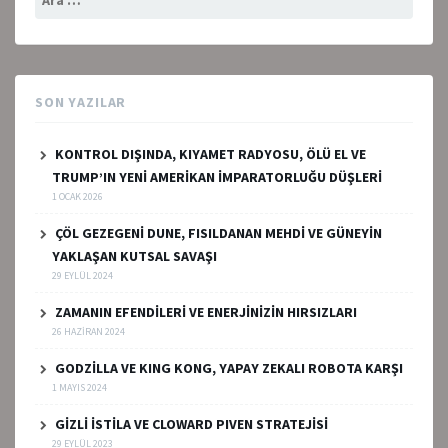
SON YAZILAR
KONTROL DIŞINDA, KIYAMET RADYOSU, ÖLÜ EL VE
TRUMP’IN YENİ AMERİKAN İMPARATORLUĞU DÜŞLERİ
1 OCAK 2026
ÇÖL GEZEGENİ DUNE, FISILDANAN MEHDİ VE GÜNEYİN
YAKLAŞAN KUTSAL SAVAŞI
29 EYLÜL 2024
ZAMANIN EFENDİLERİ VE ENERJİNİZİN HIRSIZLARI
26 HAZIRAN 2024
GODZİLLA VE KING KONG, YAPAY ZEKALI ROBOTA KARŞI
1 MAYIS 2024
GİZLİ İSTİLA VE CLOWARD PIVEN STRATEJİSİ
29 EYLÜL 2023