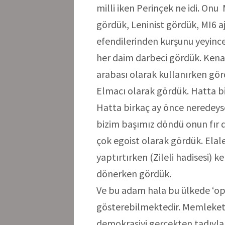
milli iken Perinçek ne idi. On
gördük, Leninist gördük, MI6 a
efendilerinden kurşunu yeyinc
her daim darbeci gördük. Kena
arabası olarak kullanırken görd
Elmacı olarak gördük. Hatta bir
Hatta birkaç ay önce neredeyse
bizim başımız döndü onun fır
çok egoist olarak gördük. Elale
yaptırtırken (Zileli hadisesi) 
dönerken gördük.
Ve bu adam hala bu ülkede ‘op
gösterebilmektedir. Memleket
demokrasiyi gerçekten tadıyla