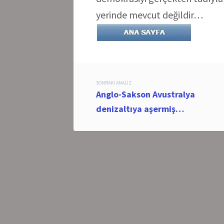
yerinde mevcut değildir…
Post
SONRAKI ANALIZ
Anglo-Sakson Avustralya
navigation
denizaltıya aşermiş…