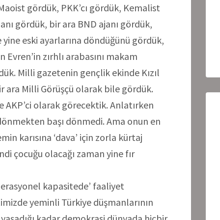
u Maoist gördük, PKK’cı gördük, Kemalist
janı gördük, bir ara BND ajanı gördük,
e yine eski ayarlarına döndüğünü gördük,
n Evren’in zırhlı arabasını makam
ük. Milli gazetenin gençlik ekinde Kızıl
 ara Milli Görüşçü olarak bile gördük.
 AKP’ci olarak görecektik. Anlatırken
 dönmekten başı dönmedi. Ama onun en
min karısına ‘dava’ için zorla kürtaj
kendi çocuğu olacağı zaman yine fır
erasyonel kapasitede’ faaliyet
imizde yeminli Türkiye düşmanlarının
 yaşadığı kadar demokrasi dünyada hiçbir