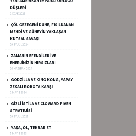
YENİ AMERİKAN İMPARATORLUĞU
DÜŞLERİ
1 OCAK 2026
ÇÖL GEZEGENİ DUNE, FISILDANAN
MEHDİ VE GÜNEYİN YAKLAŞAN
KUTSAL SAVAŞI
29 EYLÜL 2024
ZAMANIN EFENDİLERİ VE
ENERJİNİZİN HIRSIZLARI
26 HAZIRAN 2024
GODZİLLA VE KING KONG, YAPAY
ZEKALI ROBOTA KARŞI
1 MAYIS 2024
GİZLİ İSTİLA VE CLOWARD PIVEN
STRATEJİSİ
29 EYLÜL 2023
YAŞA, ÖL, TEKRAR ET
9 MAYIS 2023