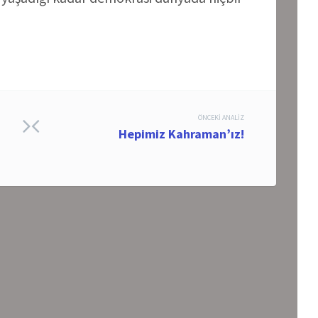
ÖNCEKI ANALIZ
Hepimiz Kahraman’ız!