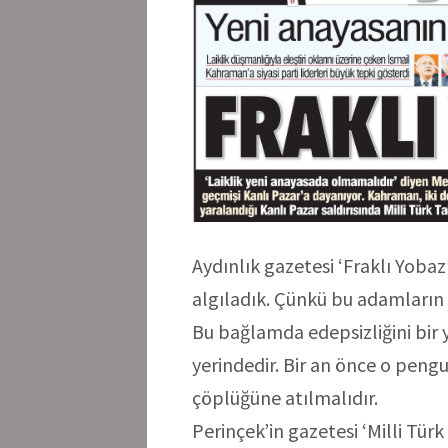
Aydınlık gazetesi ‘Fraklı Yob
algıladık. Çünkü bu adamların
Bu bağlamda edepsizliğini bir y
yerindedir. Bir an önce o peng
çöplüğüne atılmalıdır.
Perinçek’in gazetesi ‘Milli Tür