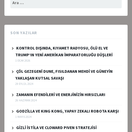
Arama:
SON YAZILAR
KONTROL DIŞINDA, KIYAMET RADYOSU, ÖLÜ EL VE
TRUMP’IN YENİ AMERİKAN İMPARATORLUĞU DÜŞLERİ
1 OCAK 2026
ÇÖL GEZEGENİ DUNE, FISILDANAN MEHDİ VE GÜNEYİN
YAKLAŞAN KUTSAL SAVAŞI
29 EYLÜL 2024
ZAMANIN EFENDİLERİ VE ENERJİNİZİN HIRSIZLARI
26 HAZIRAN 2024
GODZİLLA VE KING KONG, YAPAY ZEKALI ROBOTA KARŞI
1 MAYIS 2024
GİZLİ İSTİLA VE CLOWARD PIVEN STRATEJİSİ