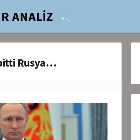
R ANALİZ
Blog
bitti Rusya…