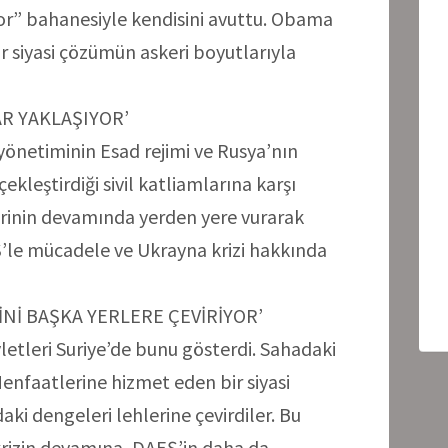
r” bahanesiyle kendisini avuttu. Obama
r siyasi çözümün askeri boyutlarıyla
AR YAKLAŞIYOR’
netiminin Esad rejimi ve Rusya’nın
ekleştirdiği sivil katliamlarına karşı
erinin devamında yerden yere vurarak
EŞ’le mücadele ve Ukrayna krizi hakkında
İNİ BAŞKA YERLERE ÇEVİRİYOR’
letleri Suriye’de bunu gösterdi. Sahadaki
 Menfaatlerine hizmet eden bir siyasi
i dengeleri lehlerine çevirdiler. Bu
krizin devamına, DAEŞ’in daha da