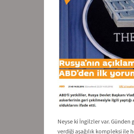
Neyse ki İngilzler var. Günden
verdiği aşağılık kompleksi ile 