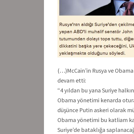
(…)McCain’in Rusya ve Obama y
devam etti:
“4 yıldan bu yana Suriye halkın
Obama yönetimi kenarda oturar
düşünce Putin askeri olarak mü
Obama yönetimi bu katliam karş
Suriye’de bataklığa saplanacağ