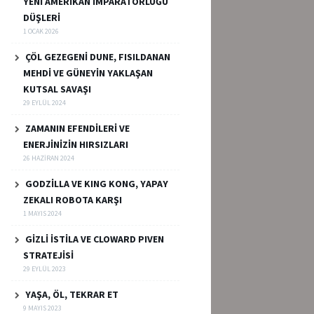
YENİ AMERİKAN İMPARATORLUĞU
DÜŞLERİ
1 OCAK 2026
ÇÖL GEZEGENİ DUNE, FISILDANAN
MEHDİ VE GÜNEYİN YAKLAŞAN
KUTSAL SAVAŞI
29 EYLÜL 2024
ZAMANIN EFENDİLERİ VE
ENERJİNİZİN HIRSIZLARI
26 HAZIRAN 2024
GODZİLLA VE KING KONG, YAPAY
ZEKALI ROBOTA KARŞI
1 MAYIS 2024
GİZLİ İSTİLA VE CLOWARD PIVEN
STRATEJİSİ
29 EYLÜL 2023
YAŞA, ÖL, TEKRAR ET
9 MAYIS 2023