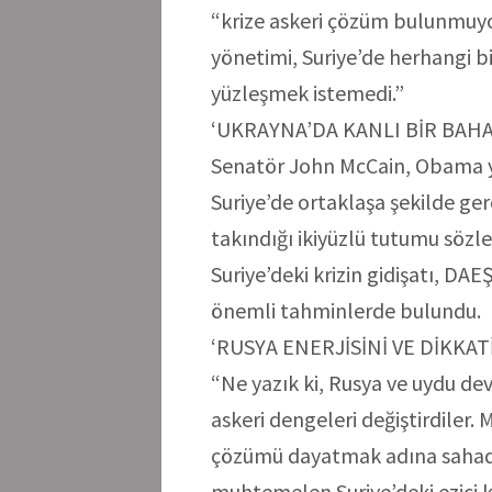
“krize askeri çözüm bulunmuyo
yönetimi, Suriye’de herhangi bi
yüzleşmek istemedi.”
‘UKRAYNA’DA KANLI BİR BAH
Senatör John McCain, Obama yö
Suriye’de ortaklaşa şekilde gerç
takındığı ikiyüzlü tutumu sözl
Suriye’deki krizin gidişatı, DA
önemli tahminlerde bulundu.
‘RUSYA ENERJİSİNİ VE DİKKAT
“Ne yazık ki, Rusya ve uydu dev
askeri dengeleri değiştirdiler.
çözümü dayatmak adına sahadak
muhtemelen Suriye’deki ezici 