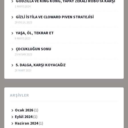
GODZİLLA VE KING KONG, YAPAY ZEKALI ROBOTA KARŞI
1 MAYIS 2024
GİZLİ İSTİLA VE CLOWARD PIVEN STRATEJİSİ
29 EYLÜL 2023
YAŞA, ÖL, TEKRAR ET
9 MAYIS 2023
ÇOCUKLUĞUN SONU
25 NISAN 2023
5. DALGA, KARŞI KOYACAĞIZ
26 MART 2023
ARŞIVLER
Ocak 2026
(1)
Eylül 2024
(1)
Haziran 2024
(1)