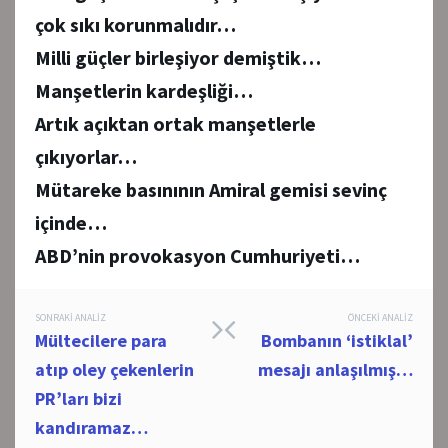
çok sıkı korunmalıdır…
Milli güçler birleşiyor demiştik…
Manşetlerin kardeşliği…
Artık açıktan ortak manşetlerle
çıkıyorlar…
Mütareke basınının Amiral gemisi sevinç
içinde…
ABD’nin provokasyon Cumhuriyeti…
Post
SONRAKI ANALIZ
ÖNCEKI ANALIZ
Mültecilere para
Bombanın ‘istiklal’
navigation
atıp oley çekenlerin
mesajı anlaşılmış…
PR’ları bizi
kandıramaz…