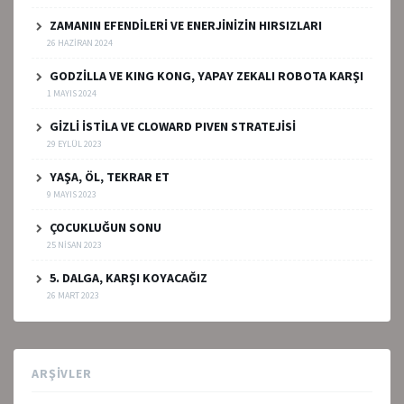
ZAMANIN EFENDİLERİ VE ENERJİNİZİN HIRSIZLARI
26 HAZIRAN 2024
GODZİLLA VE KING KONG, YAPAY ZEKALI ROBOTA KARŞI
1 MAYIS 2024
GİZLİ İSTİLA VE CLOWARD PIVEN STRATEJİSİ
29 EYLÜL 2023
YAŞA, ÖL, TEKRAR ET
9 MAYIS 2023
ÇOCUKLUĞUN SONU
25 NISAN 2023
5. DALGA, KARŞI KOYACAĞIZ
26 MART 2023
ARŞIVLER