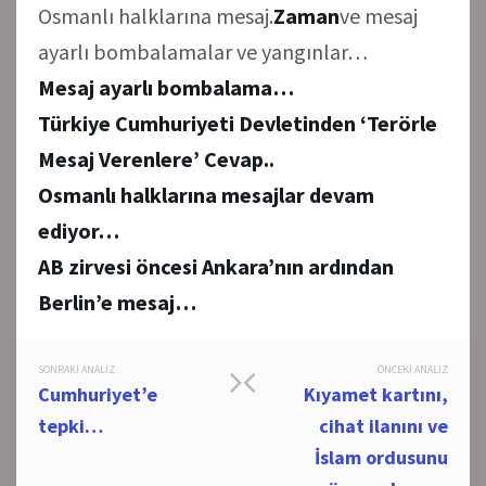
Osmanlı halklarına mesaj.
Zaman
ve mesaj
ayarlı bombalamalar ve yangınlar…
Mesaj ayarlı bombalama…
Türkiye Cumhuriyeti Devletinden ‘Terörle
Mesaj Verenlere’ Cevap..
Osmanlı halklarına mesajlar devam
ediyor…
AB zirvesi öncesi Ankara’nın ardından
Berlin’e mesaj…
Post
SONRAKI ANALIZ
ÖNCEKI ANALIZ
Cumhuriyet’e
Kıyamet kartını,
navigation
tepki…
cihat ilanını ve
İslam ordusunu