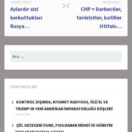
Post
SONRAKI ANALIZ
ÖNCEKI ANALIZ
Aylardır sizi
CHP = Darbeciler,
navigation
korkuttukları
teröristler, katiller
Rusya…
ittifakı…
Arama:
SON YAZILAR
KONTROL DIŞINDA, KIYAMET RADYOSU, ÖLÜ EL VE
TRUMP’IN YENİ AMERİKAN İMPARATORLUĞU DÜŞLERİ
1 OCAK 2026
ÇÖL GEZEGENİ DUNE, FISILDANAN MEHDİ VE GÜNEYİN
YAKLAŞAN KUTSAL SAVAŞI