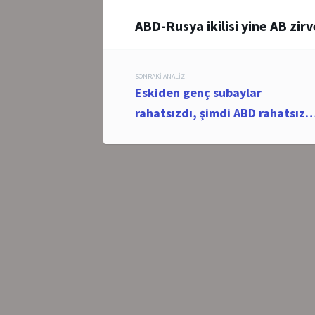
ABD-Rusya ikilisi yine AB zir
Post
SONRAKI ANALIZ
Eskiden genç subaylar
navigation
rahatsızdı, şimdi ABD rahatsız