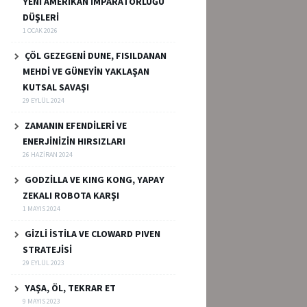
YENİ AMERİKAN İMPARATORLUĞU
DÜŞLERİ
1 OCAK 2026
ÇÖL GEZEGENİ DUNE, FISILDANAN
MEHDİ VE GÜNEYİN YAKLAŞAN
KUTSAL SAVAŞI
29 EYLÜL 2024
ZAMANIN EFENDİLERİ VE
ENERJİNİZİN HIRSIZLARI
26 HAZIRAN 2024
GODZİLLA VE KING KONG, YAPAY
ZEKALI ROBOTA KARŞI
1 MAYIS 2024
GİZLİ İSTİLA VE CLOWARD PIVEN
STRATEJİSİ
29 EYLÜL 2023
YAŞA, ÖL, TEKRAR ET
9 MAYIS 2023