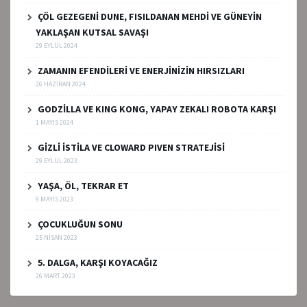
ÇÖL GEZEGENİ DUNE, FISILDANAN MEHDİ VE GÜNEYİN
YAKLAŞAN KUTSAL SAVAŞI
29 EYLÜL 2024
ZAMANIN EFENDİLERİ VE ENERJİNİZİN HIRSIZLARI
26 HAZIRAN 2024
GODZİLLA VE KING KONG, YAPAY ZEKALI ROBOTA KARŞI
1 MAYIS 2024
GİZLİ İSTİLA VE CLOWARD PIVEN STRATEJİSİ
29 EYLÜL 2023
YAŞA, ÖL, TEKRAR ET
9 MAYIS 2023
ÇOCUKLUĞUN SONU
25 NISAN 2023
5. DALGA, KARŞI KOYACAĞIZ
26 MART 2023