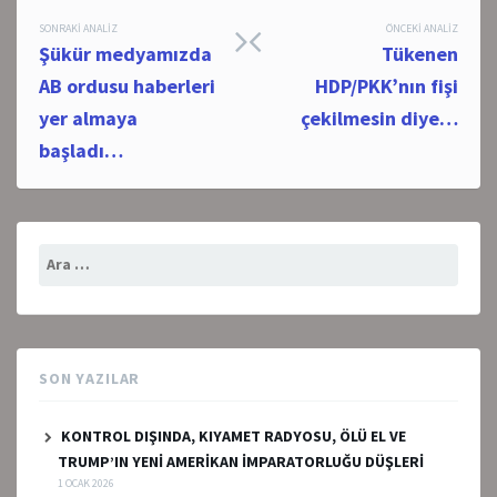
Post
SONRAKI ANALIZ
ÖNCEKI ANALIZ
Şükür medyamızda
Tükenen
navigation
AB ordusu haberleri
HDP/PKK’nın fişi
yer almaya
çekilmesin diye…
başladı…
Arama:
SON YAZILAR
KONTROL DIŞINDA, KIYAMET RADYOSU, ÖLÜ EL VE
TRUMP’IN YENİ AMERİKAN İMPARATORLUĞU DÜŞLERİ
1 OCAK 2026