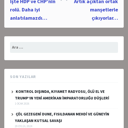
İşte HDP ve CHP’nin
Artık açıktan ortak
navigation
rolü. Daha iyi
manşetlerle
anlatılamazdı…
çıkıyorlar…
Arama:
SON YAZILAR
KONTROL DIŞINDA, KIYAMET RADYOSU, ÖLÜ EL VE
TRUMP’IN YENİ AMERİKAN İMPARATORLUĞU DÜŞLERİ
1 OCAK 2026
ÇÖL GEZEGENİ DUNE, FISILDANAN MEHDİ VE GÜNEYİN
YAKLAŞAN KUTSAL SAVAŞI
29 EYLÜL 2024