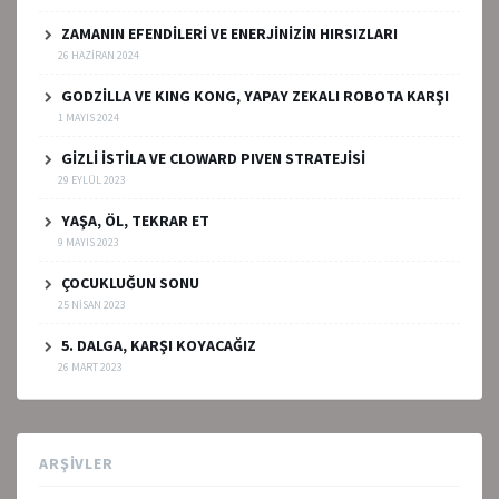
ZAMANIN EFENDİLERİ VE ENERJİNİZİN HIRSIZLARI
26 HAZIRAN 2024
GODZİLLA VE KING KONG, YAPAY ZEKALI ROBOTA KARŞI
1 MAYIS 2024
GİZLİ İSTİLA VE CLOWARD PIVEN STRATEJİSİ
29 EYLÜL 2023
YAŞA, ÖL, TEKRAR ET
9 MAYIS 2023
ÇOCUKLUĞUN SONU
25 NISAN 2023
5. DALGA, KARŞI KOYACAĞIZ
26 MART 2023
ARŞIVLER