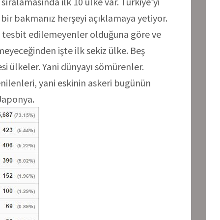
sıralamasında ilk 10 ülke var. Türkiye’yi
bir bakmanız herşeyi açıklamaya yetiyor.
i tesbit edilemeyenler olduğuna göre ve
eyeceğinden işte ilk sekiz ülke. Beş
si ülkeler. Yani dünyayı sömürenler.
enilenleri, yani eskinin askeri bugünün
Japonya.