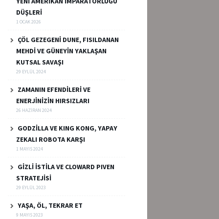
YENİ AMERİKAN İMPARATORLUĞU
DÜŞLERİ
1 OCAK 2026
ÇÖL GEZEGENİ DUNE, FISILDANAN
MEHDİ VE GÜNEYİN YAKLAŞAN
KUTSAL SAVAŞI
29 EYLÜL 2024
ZAMANIN EFENDİLERİ VE
ENERJİNİZİN HIRSIZLARI
26 HAZIRAN 2024
GODZİLLA VE KING KONG, YAPAY
ZEKALI ROBOTA KARŞI
1 MAYIS 2024
GİZLİ İSTİLA VE CLOWARD PIVEN
STRATEJİSİ
29 EYLÜL 2023
YAŞA, ÖL, TEKRAR ET
9 MAYIS 2023