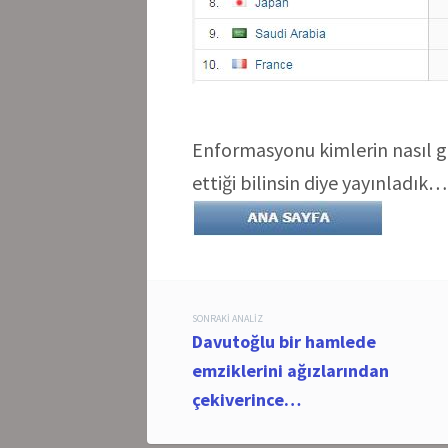
Enformasyonu kimlerin nasıl g
ettiği bilinsin diye yayınladık…
Post
SONRAKI ANALIZ
Davutoğlu bir hamlede
navigation
emziklerini ağızlarından
çekiverince…