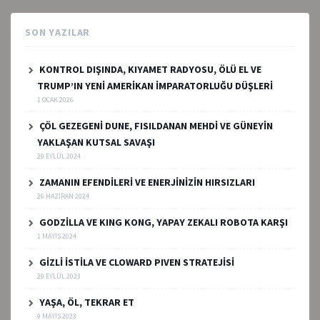
SON YAZILAR
KONTROL DIŞINDA, KIYAMET RADYOSU, ÖLÜ EL VE
TRUMP’IN YENİ AMERİKAN İMPARATORLUĞU DÜŞLERİ
1 OCAK 2026
ÇÖL GEZEGENİ DUNE, FISILDANAN MEHDİ VE GÜNEYİN
YAKLAŞAN KUTSAL SAVAŞI
29 EYLÜL 2024
ZAMANIN EFENDİLERİ VE ENERJİNİZİN HIRSIZLARI
26 HAZIRAN 2024
GODZİLLA VE KING KONG, YAPAY ZEKALI ROBOTA KARŞI
1 MAYIS 2024
GİZLİ İSTİLA VE CLOWARD PIVEN STRATEJİSİ
29 EYLÜL 2023
YAŞA, ÖL, TEKRAR ET
9 MAYIS 2023