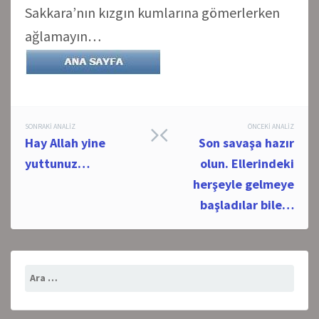
Sakkara’nın kızgın kumlarına gömerlerken
ağlamayın…
Post
SONRAKI ANALIZ
ÖNCEKI ANALIZ
Hay Allah yine
Son savaşa hazır
navigation
yuttunuz…
olun. Ellerindeki
herşeyle gelmeye
başladılar bile…
Arama: