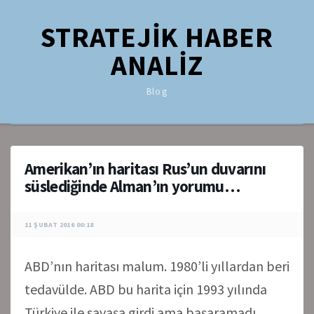
STRATEJİK HABER
ANALİZ
Blog
Amerikan’ın haritası Rus’un duvarını
süslediğinde Alman’ın yorumu…
11 ŞUBAT 2016 00:18
ABD’nın haritası malum. 1980’li yıllardan beri
tedavülde. ABD bu harita için 1993 yılında
Türkiye ile savaşa girdi ama başaramadı.