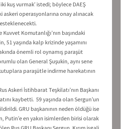
la iki kuş vurmak’ istedi; böylece DAEŞ
i askeri operasyonlarına onay alınacak
desteklenecekti.
e Kuvvet Komutanlığı’nın başındaki
n, 51 yaşında kalp krizinde yaşamını
ilhakında önemli rol oynamış paraşüt
orumlu olan General Şuşukin, aynı sene
k kutuplara paraşütle indirme harekatının
us Askeri İstihbarat Teşkilatı’nın Başkanı
yatını kaybetti. 59 yaşında olan Sergun’un
ildirildi. GRU başkanının neden öldüğü ise
 Putin’e en yakın isimlerden birisi olarak
 ölen Rus GRU Başkanı Sergun, Kırım işgali