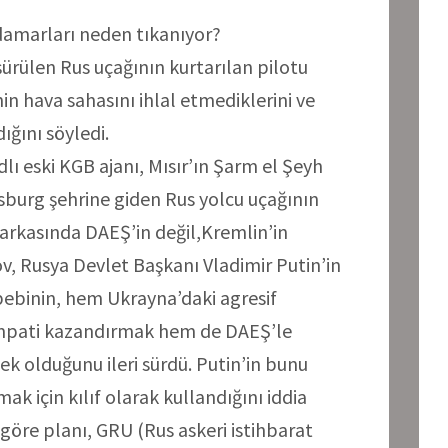
damarları neden tıkanıyor?
şürülen Rus uçağının kurtarılan pilotu
in hava sahasını ihlal etmediklerini ve
ığını söyledi.
lı eski KGB ajanı, Mısır’ın Şarm el Şeyh
sburg şehrine giden Rus yolcu uçağının
n arkasında DAEŞ’in değil,Kremlin’in
, Rusya Devlet Başkanı Vladimir Putin’in
ebebinin, hem Ukrayna’daki agresif
empati kazandırmak hem de DAEŞ’le
ek olduğunu ileri sürdü. Putin’in bunu
ak için kılıf olarak kullandığını iddia
 göre planı, GRU (Rus askeri istihbarat