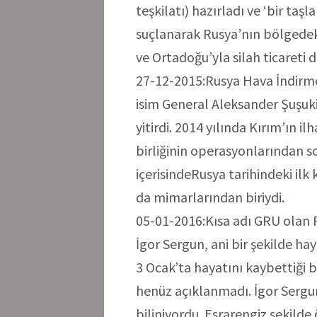
teşkilatı) hazırladı ve ‘bir taş
suçlanarak Rusya’nın bölgedek
ve Ortadoğu’yla silah ticareti 
27-12-2015:Rusya Hava İndirm
isim General Aleksander Şuşuki
yitirdi. 2014 yılında Kırım’ın 
birliğinin operasyonlarından s
içerisindeRusya tarihindeki il
da mimarlarından biriydi.
05-01-2016:Kısa adı GRU olan R
İgor Sergun, ani bir şekilde ha
3 Ocak’ta hayatını kaybettiği b
henüz açıklanmadı. İgor Sergun,
biliniyordu. Esrarengiz şekilde