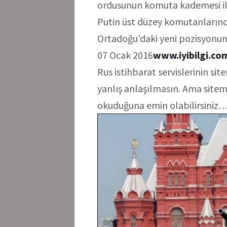
ordusunun komuta kademesi ile i
Putin üst düzey komutanların
Ortadoğu’daki yeni pozisyonun
07 Ocak 2016
www.iyibilgi.c
Rus istihbarat servislerinin si
yanlış anlaşılmasın. Ama sitemiz
okuduğuna emin olabilirsiniz