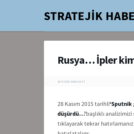
STRATEJİK HABE
Rusya… İpler kim
10 OCAK 2016 23:17
28 Kasım 2015 tarihli
‘Sputnik
düşürdü…’
başlıklı analizimizi
tıklayarak tekrar hatırlamanız
hatırlatalım: