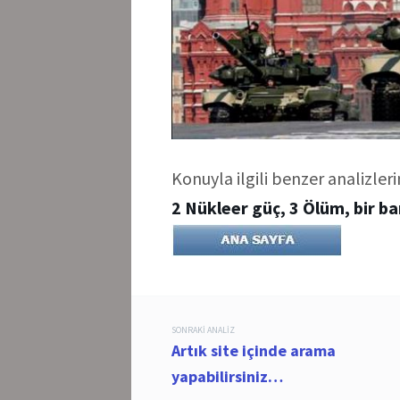
Konuyla ilgili benzer analizlerim
2 Nükleer güç, 3 Ölüm, bir ba
Post
SONRAKI ANALIZ
Artık site içinde arama
navigation
yapabilirsiniz…