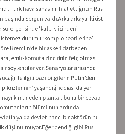
di. Türk hava sahasını ihlal ettiği için Rus
 başında Sergun vardı.Arka arkaya iki üst
süre içerisinde ‘kalp krizinden’
r istemez durumu ‘komplo teorilerine’
 göre Kremlin’de bir askeri darbeden
ara, emir-komuta zincirinin felç olması
air söylentiler var. Senaryolar arasında
çağı ile ilgili bazı bilgilerin Putin’den
lp krizlerinin’ yaşandığı iddiası da yer
apmayı kim, neden planlar, buna bir cevap
 komutanların ölümünün ardında
vletin ya da devlet harici bir aktörün bu
lik düşünülmüyor.Eğer dendiği gibi Rus