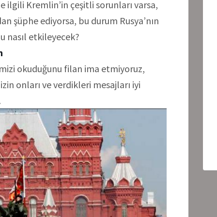
lgili Kremlin’in çeşitli sorunları varsa,
dan şüphe ediyorsa, bu durum Rusya’nın
u nasıl etkileyecek?
om
temizi okuduğunu filan ima etmiyoruz,
in onları ve verdikleri mesajları iyi
…