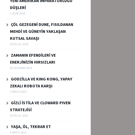
YENİ AMERİKAN İMPARATORLUĞU
DÜŞLERİ
1 OCAK 2026
ÇÖL GEZEGENİ DUNE, FISILDANAN
MEHDİ VE GÜNEYİN YAKLAŞAN
KUTSAL SAVAŞI
29 EYLÜL 2024
ZAMANIN EFENDİLERİ VE
ENERJİNİZİN HIRSIZLARI
26 HAZIRAN 2024
GODZİLLA VE KING KONG, YAPAY
ZEKALI ROBOTA KARŞI
1 MAYIS 2024
GİZLİ İSTİLA VE CLOWARD PIVEN
STRATEJİSİ
29 EYLÜL 2023
YAŞA, ÖL, TEKRAR ET
9 MAYIS 2023