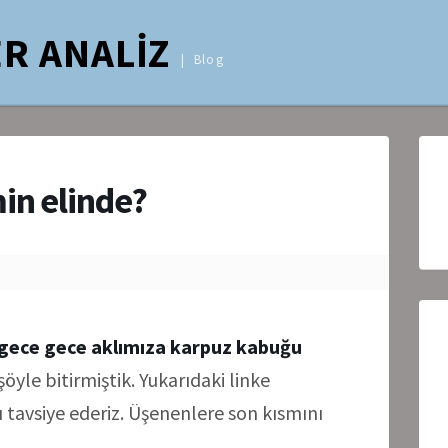
R ANALİZ
Blog
in elinde?
 gece gece aklımıza karpuz kabuğu
 şöyle bitirmiştik. Yukarıdaki linke
ı tavsiye ederiz. Üşenenlere son kısmını