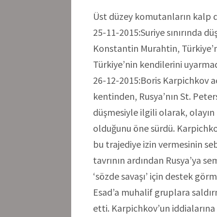
Üst düzey komutanların kalp 
25-11-2015:Suriye sınırında dü
Konstantin Murahtin, Türkiye’n
Türkiye’nin kendilerini uyarmad
26-12-2015:Boris Karpichkov ad
kentinden, Rusya’nın St. Peter
düşmesiyle ilgili olarak, olayı
olduğunu öne sürdü. Karpichkov
bu trajediye izin vermesinin s
tavrının ardından Rusya’ya s
‘sözde savaşı’ için destek görm
Esad’a muhalif gruplara saldırm
etti. Karpichkov’un iddialarına