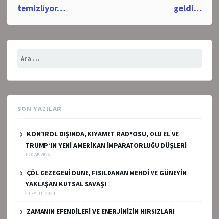
temizliyor…
geldi…
Arama:
SON YAZILAR
KONTROL DIŞINDA, KIYAMET RADYOSU, ÖLÜ EL VE
TRUMP’IN YENİ AMERİKAN İMPARATORLUĞU DÜŞLERİ
1 OCAK 2026
ÇÖL GEZEGENİ DUNE, FISILDANAN MEHDİ VE GÜNEYİN
YAKLAŞAN KUTSAL SAVAŞI
29 EYLÜL 2024
ZAMANIN EFENDİLERİ VE ENERJİNİZİN HIRSIZLARI