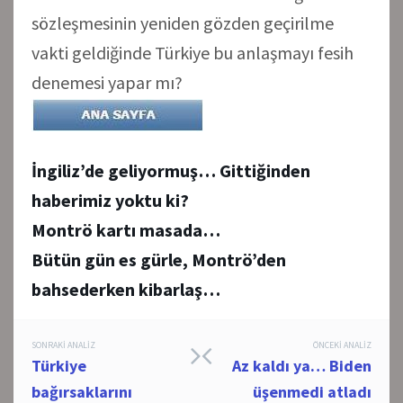
sözleşmesinin yeniden gözden geçirilme
vakti geldiğinde Türkiye bu anlaşmayı fesih
denemesi yapar mı?
İngiliz’de geliyormuş… Gittiğinden
haberimiz yoktu ki?
Montrö kartı masada…
Bütün gün es gürle, Montrö’den
bahsederken kibarlaş…
Post
SONRAKI ANALIZ
ÖNCEKI ANALIZ
Türkiye
Az kaldı ya… Biden
navigation
bağırsaklarını
üşenmedi atladı