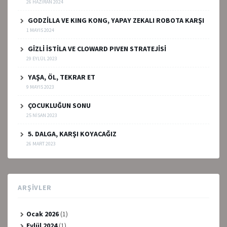
26 HAZIRAN 2024
GODZİLLA VE KING KONG, YAPAY ZEKALI ROBOTA KARŞI
1 MAYIS 2024
GİZLİ İSTİLA VE CLOWARD PIVEN STRATEJİSİ
29 EYLÜL 2023
YAŞA, ÖL, TEKRAR ET
9 MAYIS 2023
ÇOCUKLUĞUN SONU
25 NISAN 2023
5. DALGA, KARŞI KOYACAĞIZ
26 MART 2023
ARŞIVLER
Ocak 2026
(1)
Eylül 2024
(1)