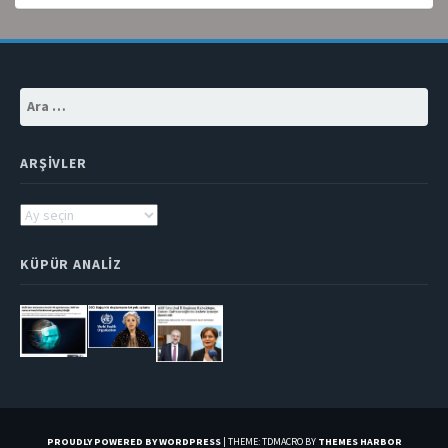
Arama:
ARŞIVLER
Arşivler
KÜPÜR ANALIZ
PROUDLY POWERED BY WORDPRESS
|
THEME: TDMACRO BY
THEMES HARBOR