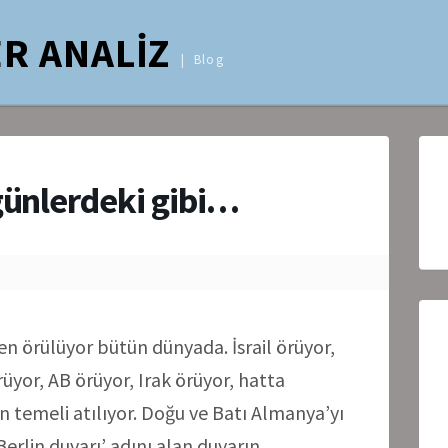
R ANALİZ
Blog
günlerdeki gibi…
en örülüyor bütün dünyada. İsrail örüyor,
rüyor, AB örüyor, Irak örüyor, hatta
in temeli atılıyor. Doğu ve Batı Almanya’yı
Berlin duvarı’ adını alan duvarın