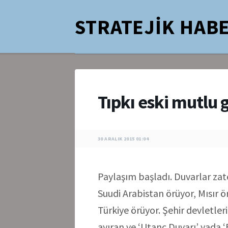
STRATEJİK HABE
Tıpkı eski mutlu 
30 ARALIK 2015 01:04
Paylaşım başladı. Duvarlar zat
Suudi Arabistan örüyor, Mısır ö
Türkiye örüyor. Şehir devletler
ayıran ve ‘Utanç Duvarı’ yada ‘