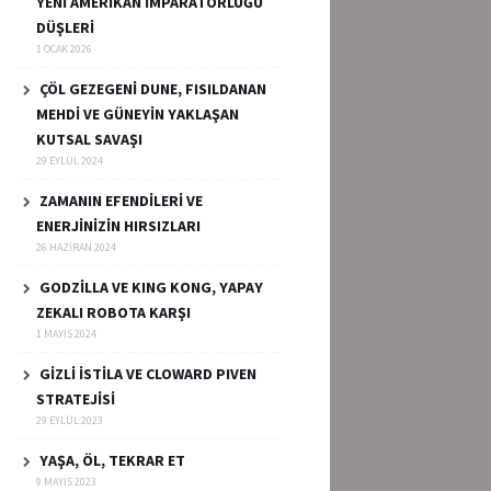
YENİ AMERİKAN İMPARATORLUĞU
DÜŞLERİ
1 OCAK 2026
ÇÖL GEZEGENİ DUNE, FISILDANAN
MEHDİ VE GÜNEYİN YAKLAŞAN
KUTSAL SAVAŞI
29 EYLÜL 2024
ZAMANIN EFENDİLERİ VE
ENERJİNİZİN HIRSIZLARI
26 HAZIRAN 2024
GODZİLLA VE KING KONG, YAPAY
ZEKALI ROBOTA KARŞI
1 MAYIS 2024
GİZLİ İSTİLA VE CLOWARD PIVEN
STRATEJİSİ
29 EYLÜL 2023
YAŞA, ÖL, TEKRAR ET
9 MAYIS 2023