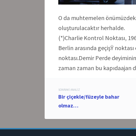
O da muhtemelen önümüzdeki gü
oluşturulacaktır herhalde.
(*)Charlie Kontrol Noktası, 19
Berlin arasında geçişŸ noktası 
noktası.Demir Perde deyiminin
zaman zaman bu kapıdaajan değ
Post
SONRAKI ANALIZ
Bir çiçekle/füzeyle bahar
navigation
olmaz…