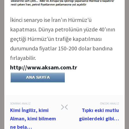
İkinci senaryo ise İran’ın Hürmüz’ü
kapatması. Dünya petrolünün yüzde 40’ının
geçtiği Hürmüz’ün trafiğe kapatılması
durumunda fiyatlar 150-200 dolar bandına
fırlayabilir.
http://www.aksam.com.tr
Post
SONRAKI ANALIZ
ÖNCEKI ANALIZ
Kimi İngiliz, kimi
Tıpkı eski mutlu
navigation
Alman, kimi bilmem
günlerdeki gibi…
ne bela…