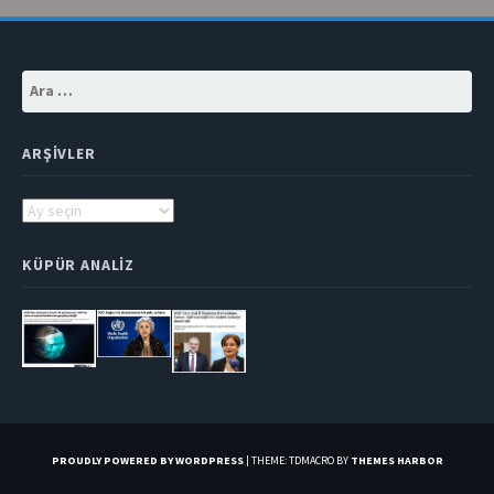
Arama:
ARŞIVLER
Arşivler
KÜPÜR ANALIZ
PROUDLY POWERED BY WORDPRESS
|
THEME: TDMACRO BY
THEMES HARBOR