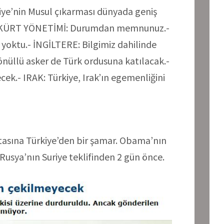
’nin Musul çıkarması dünyada geniş
L KÜRT YÖNETİMİ: Durumdan memnunuz.-
oktu.- İNGİLTERE: Bilgimiz dahilinde
gönüllü asker de Türk ordusuna katılacak.-
ek.- IRAK: Türkiye, Irak’ın egemenliğini
ortasına Türkiye’den bir şamar. Obama’nın
usya’nın Suriye teklifinden 2 gün önce.