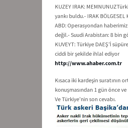
KUZEY IRAK: MEMNUNUZTürkiye
yankı buldu.- IRAK BÖLGESE
ABD: Operasyondan haberimiz y
değil.- Suudi Arabistan: 8 bin 
KUVEYT: Türkiye DAEŞ’İ süpürec
ciddi bir şekilde ihlal ediyor
http://www.ahaber.com.tr
Kısaca iki kardeşin suratının 
konuşmasından 1 gün önce ve R
Ve Türkiye’nin son cevabı.