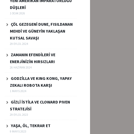
YENİ AMERİKAN İMPARATORLUĞU
DÜŞLERİ
1 OCAK 2026
ÇÖL GEZEGENİ DUNE, FISILDANAN
MEHDİ VE GÜNEYİN YAKLAŞAN
KUTSAL SAVAŞI
29 EYLÜL 2024
ZAMANIN EFENDİLERİ VE
ENERJİNİZİN HIRSIZLARI
26 HAZIRAN 2024
GODZİLLA VE KING KONG, YAPAY
ZEKALI ROBOTA KARŞI
1 MAYIS 2024
GİZLİ İSTİLA VE CLOWARD PIVEN
STRATEJİSİ
29 EYLÜL 2023
YAŞA, ÖL, TEKRAR ET
9 MAYIS 2023