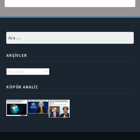
Arama:
ARŞIVLER
Arşivler
KÜPÜR ANALIZ