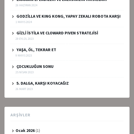
26 HAZIRAN 2024
GODZİLLA VE KING KONG, YAPAY ZEKALI ROBOTA KARŞI
1 MAYIS 2024
GİZLİ İSTİLA VE CLOWARD PIVEN STRATEJİSİ
29 EYLÜL 2023
YAŞA, ÖL, TEKRAR ET
9 MAYIS 2023
ÇOCUKLUĞUN SONU
25 NISAN 2023
5. DALGA, KARŞI KOYACAĞIZ
26 MART 2023
ARŞIVLER
Ocak 2026
(1)