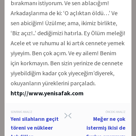
bırakmanı istiyorum. Ve sen ablacığım!
Arkadaşlarıma de ki: ‘O açlıktan öldü…’ Ve
sen abiciğim! Üzülme; ama, ikimiz birlikte,
‘Biz açız!..’ dediğimizi hatırla. Ey Ölüm meleği!
Acele et ve ruhumu al ki artık cennete yemek
yiyeyim. Ben çok açım. Ve ey ailem! Benim
için korkmayın. Ben sizin yerinize de cennete
yiyebildiğim kadar çok yiyeceğim’diyerek,
okuyanların yüreklerini parçaladı.
http://www.yenisafak.com
Post
SONRAKI ANALIZ
ÖNCEKI ANALIZ
Yeni silahların geçit
Meğer ne çok
navigation
töreni ve nükleer
istermiş ikisi de