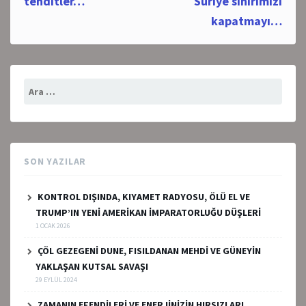
tehditler…
Suriye sınırımızı
kapatmayı…
Arama:
SON YAZILAR
KONTROL DIŞINDA, KIYAMET RADYOSU, ÖLÜ EL VE
TRUMP’IN YENİ AMERİKAN İMPARATORLUĞU DÜŞLERİ
1 OCAK 2026
ÇÖL GEZEGENİ DUNE, FISILDANAN MEHDİ VE GÜNEYİN
YAKLAŞAN KUTSAL SAVAŞI
29 EYLÜL 2024
ZAMANIN EFENDİLERİ VE ENERJİNİZİN HIRSIZLARI