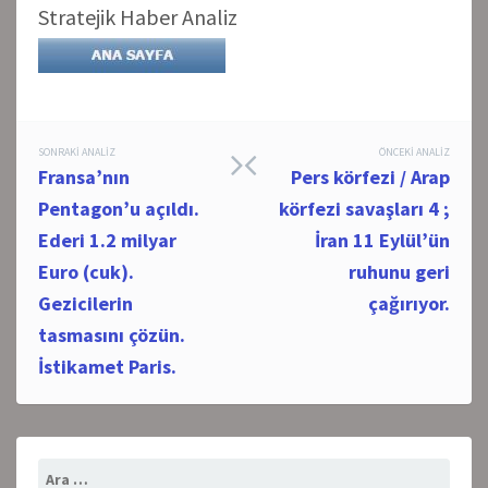
Stratejik Haber Analiz
Post
SONRAKI ANALIZ
ÖNCEKI ANALIZ
Fransa’nın
Pers körfezi / Arap
navigation
Pentagon’u açıldı.
körfezi savaşları 4 ;
Ederi 1.2 milyar
İran 11 Eylül’ün
Euro (cuk).
ruhunu geri
Gezicilerin
çağırıyor.
tasmasını çözün.
İstikamet Paris.
Arama: