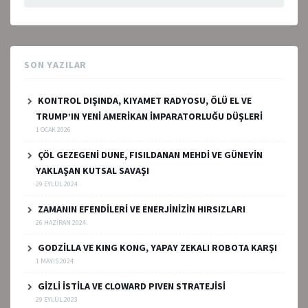
SON YAZILAR
KONTROL DIŞINDA, KIYAMET RADYOSU, ÖLÜ EL VE
TRUMP’IN YENİ AMERİKAN İMPARATORLUĞU DÜŞLERİ
1 OCAK 2026
ÇÖL GEZEGENİ DUNE, FISILDANAN MEHDİ VE GÜNEYİN
YAKLAŞAN KUTSAL SAVAŞI
29 EYLÜL 2024
ZAMANIN EFENDİLERİ VE ENERJİNİZİN HIRSIZLARI
26 HAZIRAN 2024
GODZİLLA VE KING KONG, YAPAY ZEKALI ROBOTA KARŞI
1 MAYIS 2024
GİZLİ İSTİLA VE CLOWARD PIVEN STRATEJİSİ
29 EYLÜL 2023